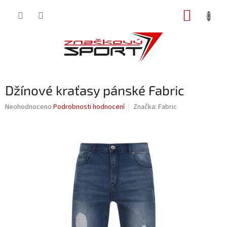
Přejít
NÁKUP
na
obsah
KOŠÍK
Džínové kraťasy pánské Fabric
Průměrné
Neohodnoceno
Podrobnosti hodnocení
Značka:
Fabric
hodnocení
produktu
je
0,0
z
5
hvězdiček.