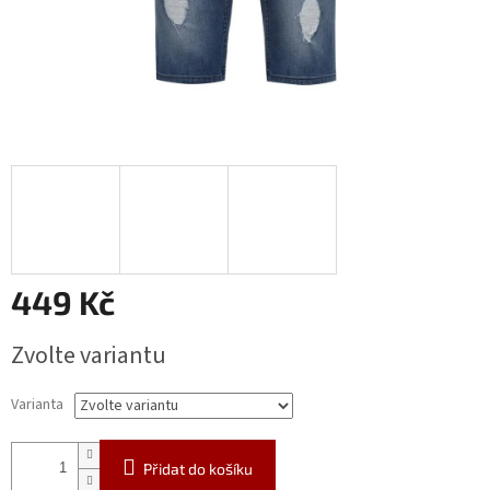
449 Kč
Měrná
Zvolte variantu
cena:
Varianta
Přidat do košíku