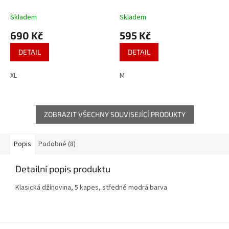
Skladem
Skladem
690 Kč
595 Kč
DETAIL
DETAIL
XL
M
ZOBRAZIT VŠECHNY SOUVISEJÍCÍ PRODUKTY
Popis
Podobné (8)
Detailní popis produktu
Klasická džínovina, 5 kapes, středně modrá barva
Z