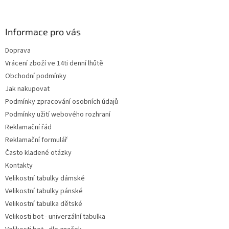
á
p
a
Informace pro vás
t
Doprava
í
Vrácení zboží ve 14ti denní lhůtě
Obchodní podmínky
Jak nakupovat
Podmínky zpracování osobních údajů
Podmínky užití webového rozhraní
Reklamační řád
Reklamační formulář
Často kladené otázky
Kontakty
Velikostní tabulky dámské
Velikostní tabulky pánské
Velikostní tabulka dětské
Velikosti bot - univerzální tabulka