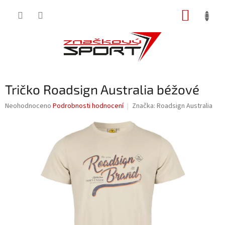
Přejít
NÁKUP
na
obsah
KOŠÍK
Tričko Roadsign Australia béžové
Průměrné
Neohodnoceno
Podrobnosti hodnocení
Značka:
Roadsign Australia
hodnocení
produktu
je
0,0
z
5
hvězdiček.