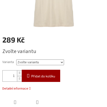
289 Kč
Měrná
Zvolte variantu
cena:
Varianta
Přidat do košíku
Detailní informace