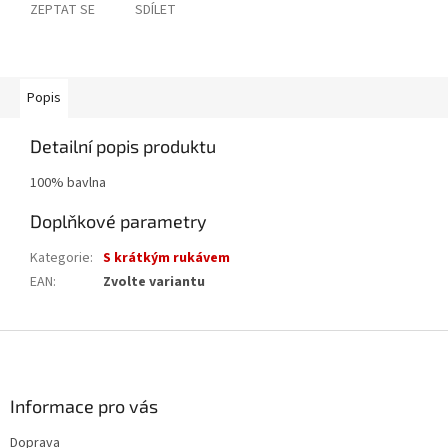
ZEPTAT SE
SDÍLET
Popis
Detailní popis produktu
100% bavlna
Doplňkové parametry
Kategorie
:
S krátkým rukávem
EAN
:
Zvolte variantu
Z
á
p
a
Informace pro vás
t
Doprava