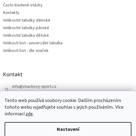
Často kladené otázky
Kontakty
Velikostní tabulky dámské
Velikostní tabulky pánské
Velikostní tabulka dětské
Velikosti bot - univerzální tabulka
Velikosti bot - dle značek
Kontakt
info
@
znackovy-sport.cz
https://www.facebook.com/ZnackovySport
Tento web používá soubory cookie. Dalším procházením
tohoto webu vyjadřujete souhlas s jejich používáním.. Více
informací
zde
.
Nastavení
Vytvořil Shoptet