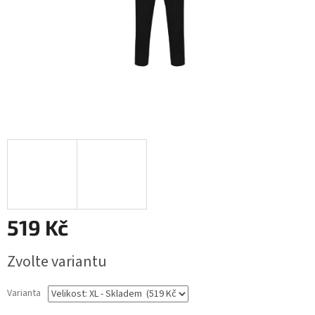
519 Kč
Měrná
Zvolte variantu
cena:
Varianta