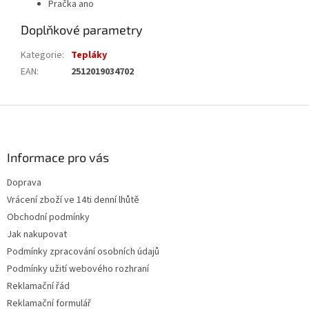
Pračka ano
Doplňkové parametry
Kategorie
:
Tepláky
EAN
:
2512019034702
Z
á
p
a
Informace pro vás
t
Doprava
í
Vrácení zboží ve 14ti denní lhůtě
Obchodní podmínky
Jak nakupovat
Podmínky zpracování osobních údajů
Podmínky užití webového rozhraní
Reklamační řád
Reklamační formulář