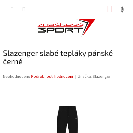
Přejít
NÁKUP
na
obsah
KOŠÍK
Slazenger slabé tepláky pánské
černé
Průměrné
Neohodnoceno
Podrobnosti hodnocení
Značka:
Slazenger
hodnocení
produktu
je
0,0
z
5
hvězdiček.