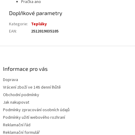
Pračka ano
Doplňkové parametry
Kategorie
:
Tepláky
EAN
:
2512019035105
Z
á
p
a
Informace pro vás
t
Doprava
í
Vrácení zboží ve 14ti denní lhůtě
Obchodní podmínky
Jak nakupovat
Podmínky zpracování osobních údajů
Podmínky užití webového rozhraní
Reklamační řád
Reklamační formulář