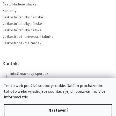
Často kladené otázky
Kontakty
Velikostní tabulky dámské
Velikostní tabulky pánské
Velikostní tabulka dětské
Velikosti bot - univerzální tabulka
Velikosti bot - dle značek
Kontakt
info
@
znackovy-sport.cz
https://www.facebook.com/ZnackovySport
Tento web používá soubory cookie. Dalším procházením
tohoto webu vyjadřujete souhlas s jejich používáním.. Více
informací
zde
.
Nastavení
Vytvořil Shoptet