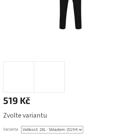
519 Kč
Měrná
Zvolte variantu
cena:
Varianta