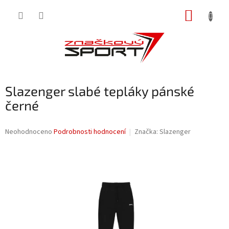
Přejít
NÁKUP
na
obsah
KOŠÍK
Slazenger slabé tepláky pánské
černé
Průměrné
Neohodnoceno
Podrobnosti hodnocení
Značka:
Slazenger
hodnocení
produktu
je
0,0
z
5
hvězdiček.