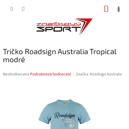
Přejít
NÁKUP
na
obsah
KOŠÍK
Tričko Roadsign Australia Tropical
modré
Průměrné
Neohodnoceno
Podrobnosti hodnocení
Značka:
Roadsign Australia
hodnocení
produktu
je
0,0
z
5
hvězdiček.