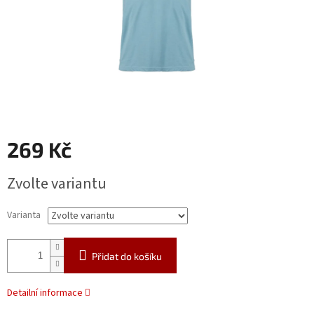
269 Kč
Měrná
Zvolte variantu
cena:
Varianta
Přidat do košíku
Detailní informace