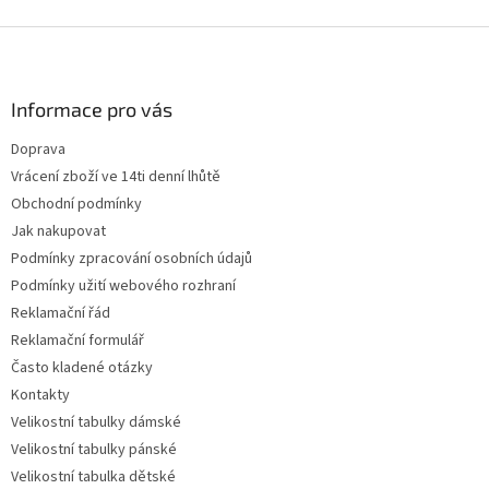
Z
á
p
a
Informace pro vás
t
Doprava
í
Vrácení zboží ve 14ti denní lhůtě
Obchodní podmínky
Jak nakupovat
Podmínky zpracování osobních údajů
Podmínky užití webového rozhraní
Reklamační řád
Reklamační formulář
Často kladené otázky
Kontakty
Velikostní tabulky dámské
Velikostní tabulky pánské
Velikostní tabulka dětské