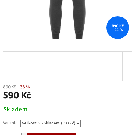
890 Kč
–33 %
890 Kč
–33 %
590 Kč
Měrná
Skladem
cena:
Varianta