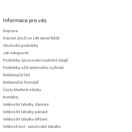
Z
á
p
a
Informace pro vás
t
Doprava
í
Vrácení zboží ve 14ti denní lhůtě
Obchodní podmínky
Jak nakupovat
Podmínky zpracování osobních údajů
Podmínky užití webového rozhraní
Reklamační řád
Reklamační formulář
Často kladené otázky
Kontakty
Velikostní tabulky dámské
Velikostní tabulky pánské
Velikostní tabulka dětské
Velikosti bot - univerzální tabulka