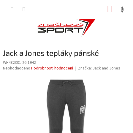
Přejít
NÁKUP
na
obsah
KOŠÍK
Jack a Jones tepláky pánské
WH482301-26-1942
Průměrné
Neohodnoceno
Podrobnosti hodnocení
Značka:
Jack and Jones
hodnocení
produktu
je
0,0
z
5
hvězdiček.