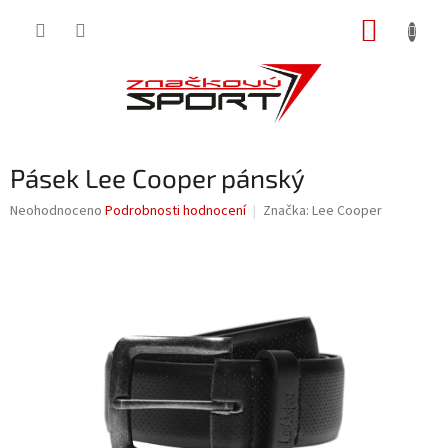
Přejít
NÁKUP
na
obsah
KOŠÍK
Pásek Lee Cooper pánský
Průměrné
Neohodnoceno
Podrobnosti hodnocení
Značka:
Lee Cooper
hodnocení
produktu
je
0,0
z
5
hvězdiček.