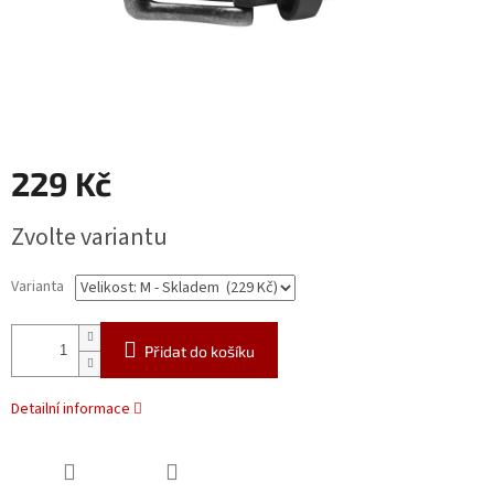
229 Kč
Měrná
Zvolte variantu
cena:
Varianta
Přidat do košíku
Detailní informace