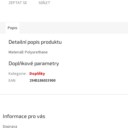
ZEPTAT SE
SDÍLET
Popis
Detailní popis produktu
Materiall:
Polyurethane
Doplňkové parametry
Kategorie
:
Doplňky
EAN
:
2945186033900
Z
á
p
a
Informace pro vás
t
Doprava