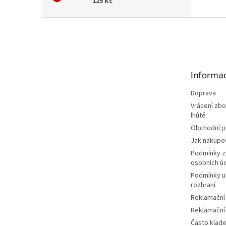
125 Kč
Z
á
p
a
t
Informac
í
Doprava
Vrácení zbo
lhůtě
Obchodní 
Jak nakupo
Podmínky z
osobních ú
Podmínky u
rozhraní
Reklamační
Reklamační
Často klad