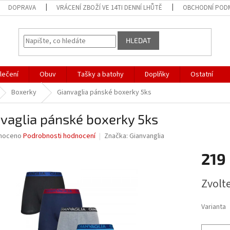
DOPRAVA
VRÁCENÍ ZBOŽÍ VE 14TI DENNÍ LHŮTĚ
OBCHODNÍ POD
HLEDAT
lečení
Obuv
Tašky a batohy
Doplňky
Ostatní
Boxerky
Gianvaglia pánské boxerky 5ks
vaglia pánské boxerky 5ks
né
noceno
Podrobnosti hodnocení
Značka:
Gianvanglia
ní
219
u
Měrná
Zvolt
cena:
ek.
Varianta