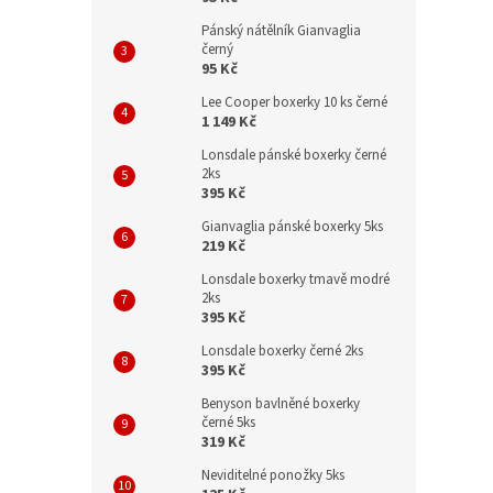
Pánský nátělník Gianvaglia
černý
95 Kč
Lee Cooper boxerky 10 ks černé
1 149 Kč
Lonsdale pánské boxerky černé
2ks
395 Kč
Gianvaglia pánské boxerky 5ks
219 Kč
Lonsdale boxerky tmavě modré
2ks
395 Kč
Lonsdale boxerky černé 2ks
395 Kč
Benyson bavlněné boxerky
černé 5ks
319 Kč
Neviditelné ponožky 5ks