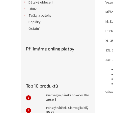
Vezm
Dětské oblečení
Obuv
Měře
Tašky a batohy
M: 3
Doplňky
Ostatní
L: 3
XL: 
Přijímáme online platby
2XL:
3XL:
Top 10 produktů
Výbo
Gianvaglia pánské boxerky 10ks
395 Kč
Pánský nátělník Gianvaglia bílý
95 Kč