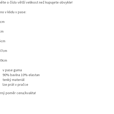
ěte o číslo větší velikost než kupujete obvykle!
no v klidu v pase:
1cm
3cm
35cm
 37cm
 39cm
v pase guma
90% bavlna 10% elastan
tenký materiál
lze prát v pračce
rný poměr cena/kvalita!