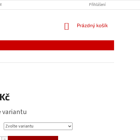
MÍNKY
JAK NAKUPOVAT
PODMÍNKY ZPRACOVÁNÍ OSOBNÍCH ÚDAJŮ
Přihlášení
NÁKUPNÍ
Prázdný košík
KOŠÍK
 Kč
e variantu