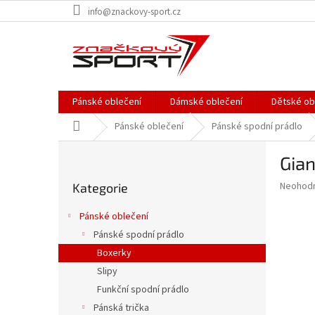
Přejít
info@znackovy-sport.cz
na
obsah
Pánské oblečení
Dámské oblečení
Dětské ob
Domů
Pánské oblečení
Pánské spodní prádlo
P
Gian
o
Přeskočit
s
Průměr
Neohod
Kategorie
kategorie
t
hodnoce
r
produkt
Pánské oblečení
a
je
Pánské spodní prádlo
0,0
n
z
Boxerky
n
5
í
Slipy
hvězdič
p
Funkční spodní prádlo
a
Pánská trička