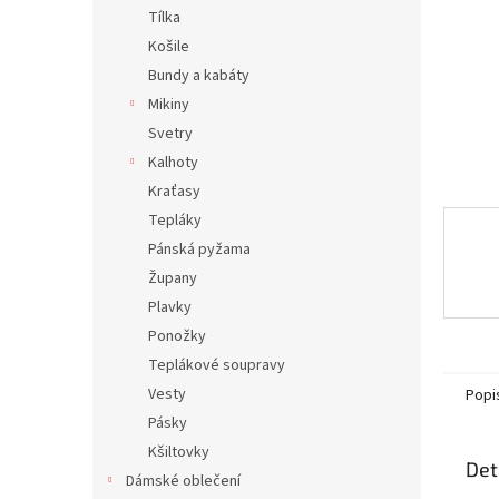
n
Tílka
e
Košile
l
Bundy a kabáty
Mikiny
Svetry
Kalhoty
Kraťasy
Tepláky
Pánská pyžama
Župany
Plavky
Ponožky
Teplákové soupravy
Vesty
Popi
Pásky
Kšiltovky
Det
Dámské oblečení