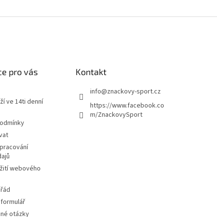
e pro vás
Kontakt
info
@
znackovy-sport.cz
ží ve 14ti denní
https://www.facebook.co
m/ZnackovySport
podmínky
vat
pracování
dajů
žití webového
 řád
 formulář
ené otázky