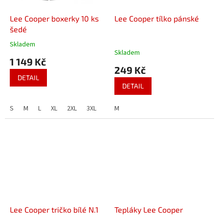
Lee Cooper boxerky 10 ks
Lee Cooper tílko pánské
šedé
Skladem
Průměrné
Skladem
hodnocení
1 149 Kč
produktu
249 Kč
je
DETAIL
3,3
DETAIL
z
5
S
M
L
XL
2XL
3XL
M
hvězdiček.
Lee Cooper tričko bílé N.1
Tepláky Lee Cooper