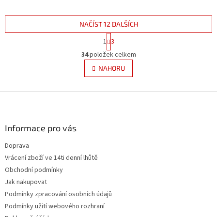
NAČÍST 12 DALŠÍCH
S
1
3
t
O
r
34
položek celkem
v
á
l
NAHORU
n
á
k
d
o
v
Z
a
á
c
á
n
í
p
í
p
a
Informace pro vás
r
t
v
Doprava
í
k
Vrácení zboží ve 14ti denní lhůtě
y
v
Obchodní podmínky
ý
Jak nakupovat
p
Podmínky zpracování osobních údajů
i
s
Podmínky užití webového rozhraní
u