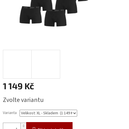
1 149 Kč
Měrná
Zvolte variantu
cena:
Varianta