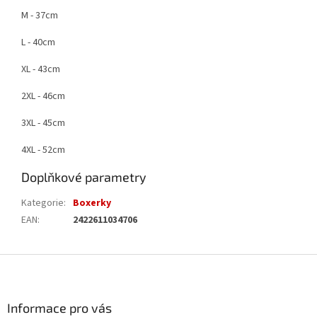
M - 37cm
L - 40cm
XL - 43cm
2XL - 46cm
3XL - 45cm
4XL - 52cm
Doplňkové parametry
Kategorie
:
Boxerky
EAN
:
2422611034706
Z
á
p
a
Informace pro vás