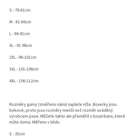
S - 76-81cm
M - 81-86cm
L - 86-91cm
XL - 91-96cm
2XL - 96-101cm
3XL - 101-106cm
4XL - 106-112cm
Rozměry gumy (změřeno námi) najdete níže. Boxerky jsou
bokové, proto jsou rozměry menší než rozměr uváděný
výrobcem pase. Můžete takto ale přeměřit s boxerkami, které
máte doma. Měřeno v klidu.
S - 35cm