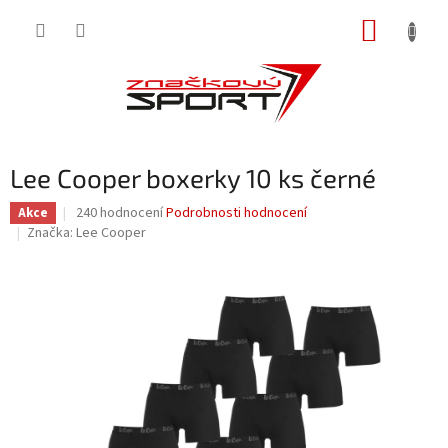
Přejít
NÁKUP
na
obsah
KOŠÍK
Lee Cooper boxerky 10 ks černé
Průměrné
240 hodnocení
Podrobnosti hodnocení
Akce
hodnocení
Značka:
Lee Cooper
produktu
je
3,5
z
5
hvězdiček.