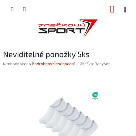
Přejít
NÁKUP
na
obsah
KOŠÍK
Neviditelné ponožky 5ks
Průměrné
Neohodnoceno
Podrobnosti hodnocení
Značka:
Benyson
hodnocení
produktu
je
0,0
z
5
hvězdiček.