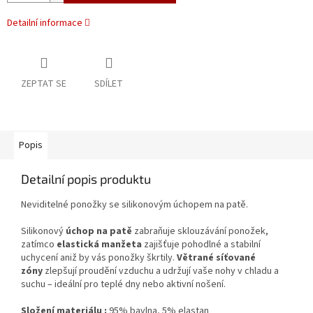
Detailní informace
ZEPTAT SE
SDÍLET
Popis
Detailní popis produktu
Neviditelné ponožky se silikonovým úchopem na patě.
Silikonový
úchop na patě
zabraňuje sklouzávání ponožek,
zatímco
elastická manžeta
zajišťuje pohodlné a stabilní
uchycení aniž by vás ponožky škrtily.
Větrané síťované
zóny
zlepšují proudění vzduchu a udržují vaše nohy v chladu a
suchu – ideální pro teplé dny nebo aktivní nošení.
Složení materiálu
:
95%
bavlna,
5%
elastan