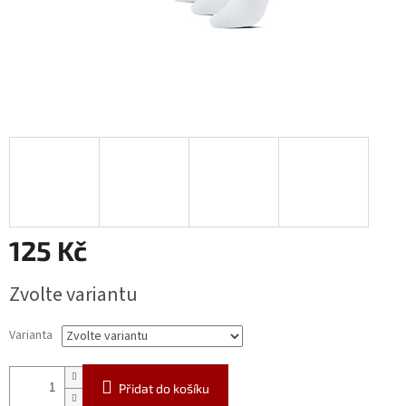
125 Kč
Měrná
Zvolte variantu
cena:
Varianta
Přidat do košíku