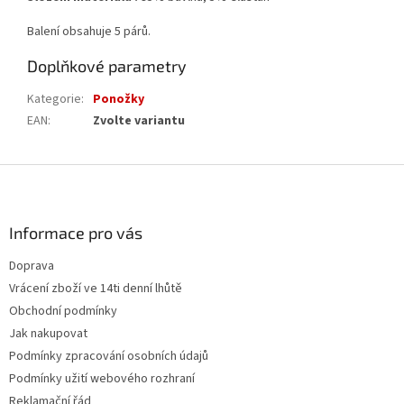
Balení obsahuje 5 párů.
Doplňkové parametry
Kategorie
:
Ponožky
EAN
:
Zvolte variantu
Z
á
p
a
Informace pro vás
t
Doprava
í
Vrácení zboží ve 14ti denní lhůtě
Obchodní podmínky
Jak nakupovat
Podmínky zpracování osobních údajů
Podmínky užití webového rozhraní
Reklamační řád