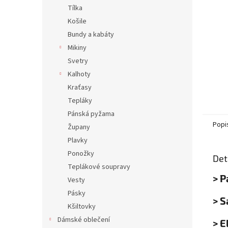
n
Tílka
e
Košile
l
Bundy a kabáty
Mikiny
Svetry
Kalhoty
Kraťasy
Tepláky
Pánská pyžama
Popi
Župany
Plavky
Ponožky
Det
Teplákové soupravy
> P
Vesty
Pásky
> 
Kšiltovky
Dámské oblečení
> E