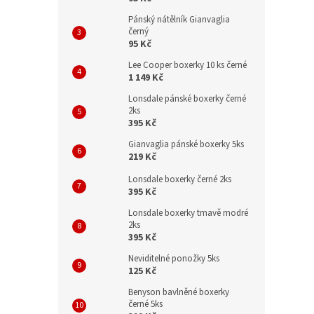
Pánský nátělník Gianvaglia
černý
95 Kč
Lee Cooper boxerky 10 ks černé
1 149 Kč
Lonsdale pánské boxerky černé
2ks
395 Kč
Gianvaglia pánské boxerky 5ks
219 Kč
Lonsdale boxerky černé 2ks
395 Kč
Lonsdale boxerky tmavě modré
2ks
395 Kč
Neviditelné ponožky 5ks
125 Kč
Benyson bavlněné boxerky
černé 5ks