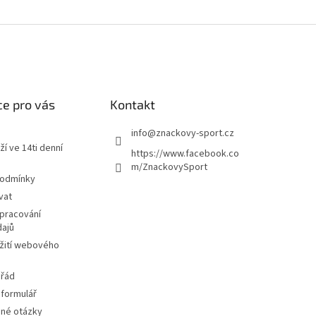
e pro vás
Kontakt
info
@
znackovy-sport.cz
ží ve 14ti denní
https://www.facebook.co
m/ZnackovySport
podmínky
vat
pracování
dajů
žití webového
 řád
 formulář
ené otázky