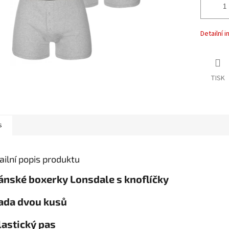
Detailní 
TISK
s
ailní popis produktu
ánské boxerky Lonsdale s knoflíčky
Sada dvou kusů
lastický pas