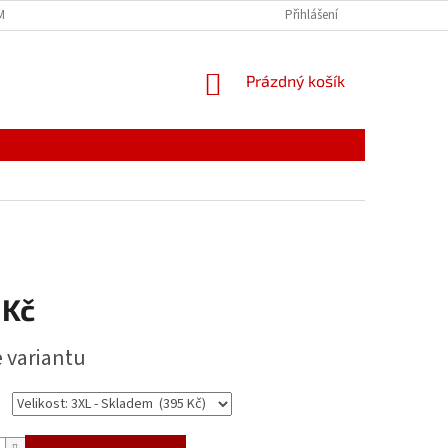
MÍNKY
JAK NAKUPOVAT
PODMÍNKY ZPRACOVÁNÍ OSOBNÍCH ÚDAJŮ
Přihlášení
NÁKUPNÍ
Prázdný košík
KOŠÍK
 Kč
e variantu