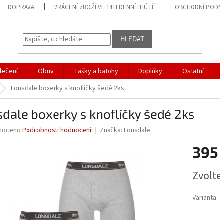
DOPRAVA
VRÁCENÍ ZBOŽÍ VE 14TI DENNÍ LHŮTĚ
OBCHODNÍ POD
HLEDAT
lečení
Obuv
Tašky a batohy
Doplňky
Ostatní
Lonsdale boxerky s knoflíčky šedé 2ks
dale boxerky s knoflíčky šedé 2ks
né
noceno
Podrobnosti hodnocení
Značka:
Lonsdale
ní
395
u
Měrná
Zvolt
cena:
ek.
Varianta