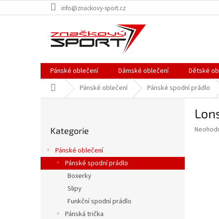
Přejít
info@znackovy-sport.cz
na
obsah
Pánské oblečení
Dámské oblečení
Dětské ob
Domů
Pánské oblečení
Pánské spodní prádlo
P
Lons
o
Přeskočit
s
Průměr
Neohod
Kategorie
kategorie
t
hodnoce
r
produkt
Pánské oblečení
a
je
Pánské spodní prádlo
0,0
n
z
Boxerky
n
5
í
Slipy
hvězdič
p
Funkční spodní prádlo
a
Pánská trička