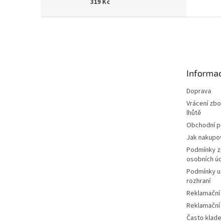
319 Kč
Z
á
p
a
t
Informac
í
Doprava
Vrácení zbo
lhůtě
Obchodní 
Jak nakupo
Podmínky z
osobních ú
Podmínky u
rozhraní
Reklamační
Reklamační
Často klad