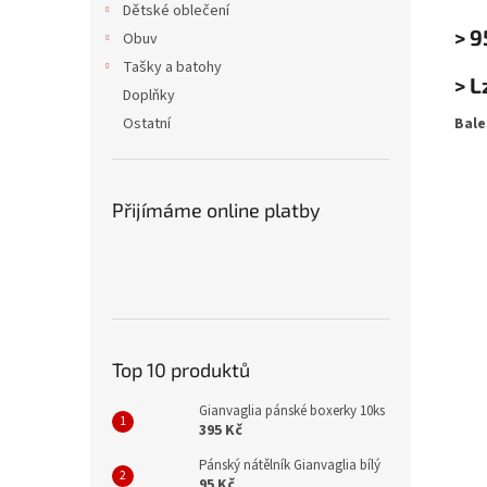
Dětské oblečení
> 9
Obuv
Tašky a batohy
> L
Doplňky
Ostatní
Bale
Přijímáme online platby
Top 10 produktů
Gianvaglia pánské boxerky 10ks
395 Kč
Pánský nátělník Gianvaglia bílý
95 Kč