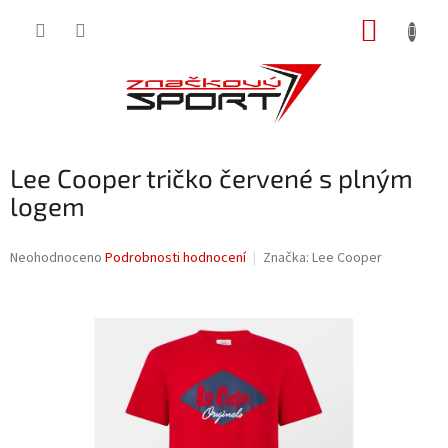
Přejít
NÁKUP
na
obsah
KOŠÍK
Lee Cooper tričko červené s plným
logem
Průměrné
Neohodnoceno
Podrobnosti hodnocení
Značka:
Lee Cooper
hodnocení
produktu
je
0,0
z
5
hvězdiček.