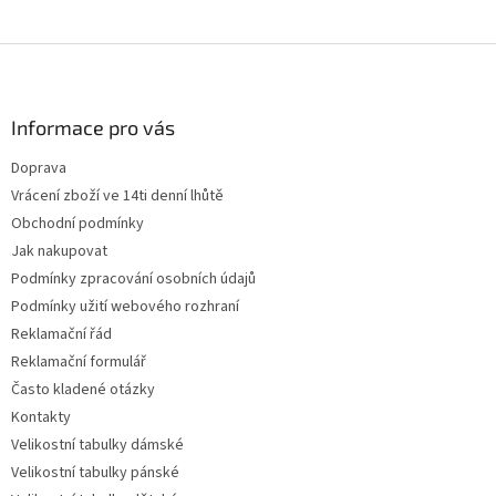
Z
á
p
a
Informace pro vás
t
Doprava
í
Vrácení zboží ve 14ti denní lhůtě
Obchodní podmínky
Jak nakupovat
Podmínky zpracování osobních údajů
Podmínky užití webového rozhraní
Reklamační řád
Reklamační formulář
Často kladené otázky
Kontakty
Velikostní tabulky dámské
Velikostní tabulky pánské