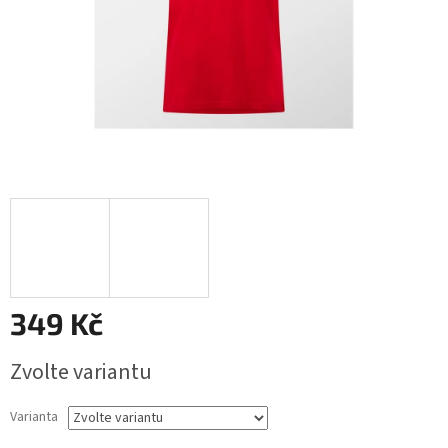
349 Kč
Měrná
Zvolte variantu
cena:
Varianta