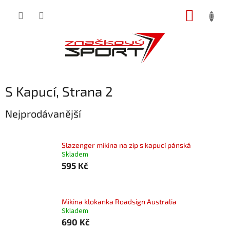
Přejít
NÁKUP
na
obsah
KOŠÍK
S Kapucí
, Strana 2
Nejprodávanější
Slazenger mikina na zip s kapucí pánská
Skladem
595 Kč
Mikina klokanka Roadsign Australia
Skladem
690 Kč