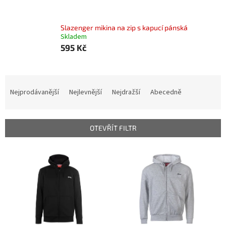
Slazenger mikina na zip s kapucí pánská
Skladem
595 Kč
Ř
a
Nejprodávanější
Nejlevnější
Nejdražší
Abecedně
z
e
n
OTEVŘÍT FILTR
í
p
V
r
ý
o
p
d
i
u
s
k
p
t
r
ů