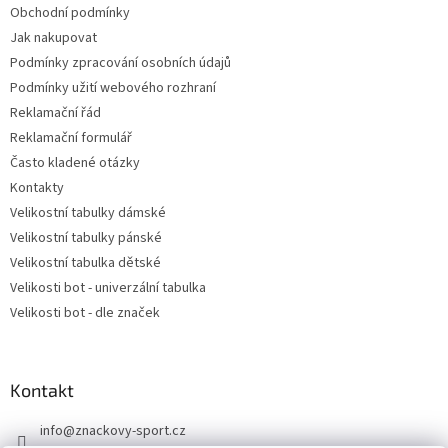
y
Obchodní podmínky
v
Jak nakupovat
ý
Podmínky zpracování osobních údajů
p
i
Podmínky užití webového rozhraní
s
Reklamační řád
u
Reklamační formulář
Často kladené otázky
Kontakty
Velikostní tabulky dámské
Velikostní tabulky pánské
Velikostní tabulka dětské
Velikosti bot - univerzální tabulka
Velikosti bot - dle značek
Kontakt
info
@
znackovy-sport.cz