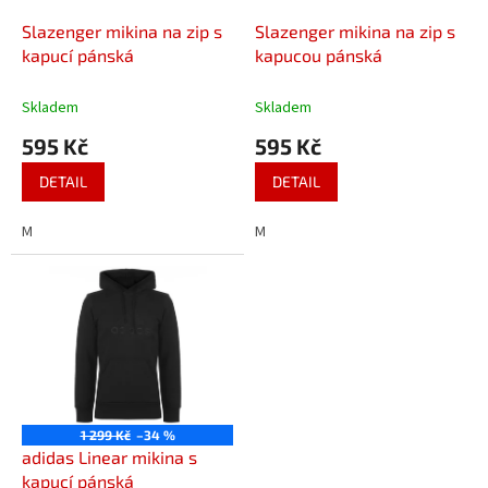
o
d
Slazenger mikina na zip s
Slazenger mikina na zip s
u
kapucí pánská
kapucou pánská
k
t
Skladem
Skladem
ů
595 Kč
595 Kč
DETAIL
DETAIL
M
M
1 299 Kč
–34 %
adidas Linear mikina s
kapucí pánská