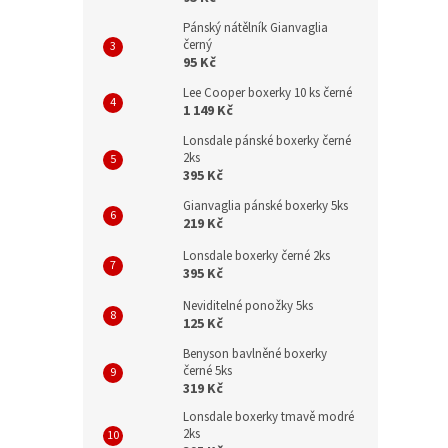
Pánský nátělník Gianvaglia
černý
95 Kč
Lee Cooper boxerky 10 ks černé
1 149 Kč
Lonsdale pánské boxerky černé
2ks
395 Kč
Gianvaglia pánské boxerky 5ks
219 Kč
Lonsdale boxerky černé 2ks
395 Kč
Neviditelné ponožky 5ks
125 Kč
Benyson bavlněné boxerky
černé 5ks
319 Kč
Lonsdale boxerky tmavě modré
2ks