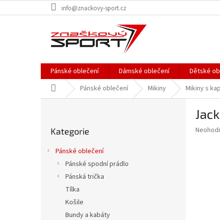
Přejít
info@znackovy-sport.cz
na
obsah
Pánské oblečení
Dámské oblečení
Dětské ob
Domů
Pánské oblečení
Mikiny
Mikiny s ka
P
Jack
o
Přeskočit
s
Průměr
Neohod
Kategorie
kategorie
t
hodnoce
r
produkt
Pánské oblečení
a
je
Pánské spodní prádlo
0,0
n
z
Pánská trička
n
5
í
Tílka
hvězdič
p
Košile
a
Bundy a kabáty