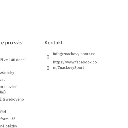
e pro vás
Kontakt
info
@
znackovy-sport.cz
ží ve 14ti denní
https://www.facebook.co
m/ZnackovySport
podmínky
vat
pracování
dajů
žití webového
 řád
 formulář
ené otázky