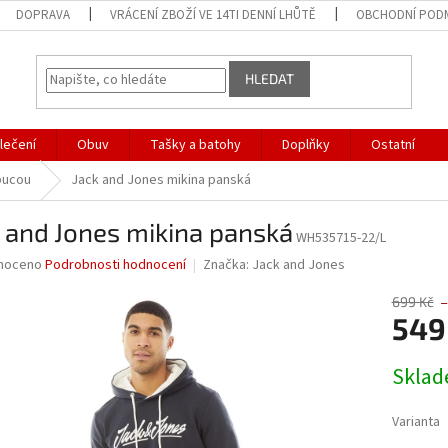
DOPRAVA
VRÁCENÍ ZBOŽÍ VE 14TI DENNÍ LHŮTĚ
OBCHODNÍ POD
HLEDAT
lečení
Obuv
Tašky a batohy
Doplňky
Ostatní
pucou
Jack and Jones mikina panská
 and Jones mikina panská
WH535715-22/L
né
noceno
Podrobnosti hodnocení
Značka:
Jack and Jones
ní
u
699 Kč
–
549
Měrná
Skla
cena:
ek.
Varianta