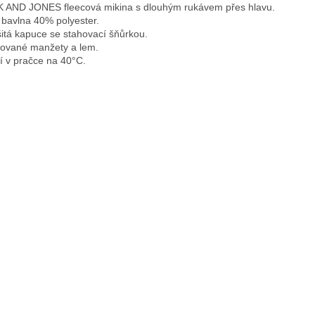
 AND JONES fleecová mikina s dlouhým rukávem přes hlavu.

bavlna 40% polyester.

itá kapuce se stahovací šňůrkou.

ované manžety a lem.

í v pračce na 40°C.