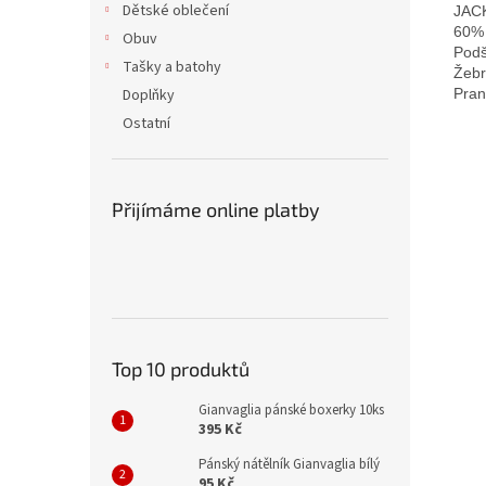
Dětské oblečení
JACK
60% 
Obuv
Podš
Tašky a batohy
Žebr
Pran
Doplňky
Ostatní
Přijímáme online platby
Top 10 produktů
Gianvaglia pánské boxerky 10ks
395 Kč
Pánský nátělník Gianvaglia bílý
95 Kč