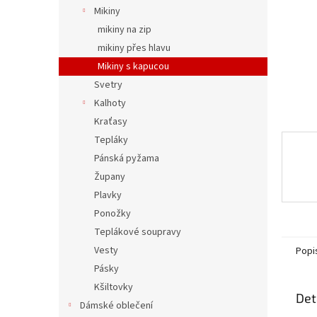
n
Mikiny
e
mikiny na zip
l
mikiny přes hlavu
Mikiny s kapucou
Svetry
Kalhoty
Kraťasy
Tepláky
Pánská pyžama
Župany
Plavky
Ponožky
Teplákové soupravy
Vesty
Popi
Pásky
Kšiltovky
Det
Dámské oblečení