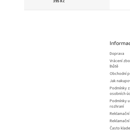
395 Kč
Z
á
p
a
t
Informac
í
Doprava
Vrácení zbo
lhůtě
Obchodní 
Jak nakupo
Podmínky z
osobních ú
Podmínky u
rozhraní
Reklamační
Reklamační
Často klad