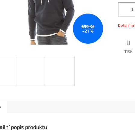
Detailní 
699 Kč
–21 %
TISK
s
ailní popis produktu