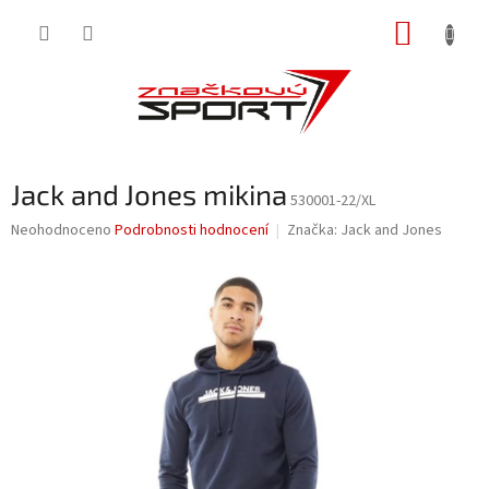
Přejít
NÁKUP
na
obsah
KOŠÍK
Jack and Jones mikina
530001-22/XL
Průměrné
Neohodnoceno
Podrobnosti hodnocení
Značka:
Jack and Jones
hodnocení
produktu
je
0,0
z
5
hvězdiček.