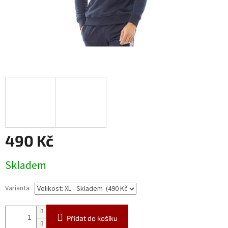
490 Kč
Měrná
Skladem
cena:
Varianta
Přidat do košíku