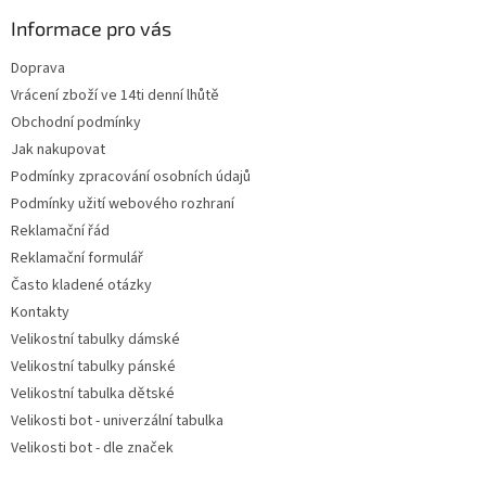
p
a
Informace pro vás
t
Doprava
í
Vrácení zboží ve 14ti denní lhůtě
Obchodní podmínky
Jak nakupovat
Podmínky zpracování osobních údajů
Podmínky užití webového rozhraní
Reklamační řád
Reklamační formulář
Často kladené otázky
Kontakty
Velikostní tabulky dámské
Velikostní tabulky pánské
Velikostní tabulka dětské
Velikosti bot - univerzální tabulka
Velikosti bot - dle značek