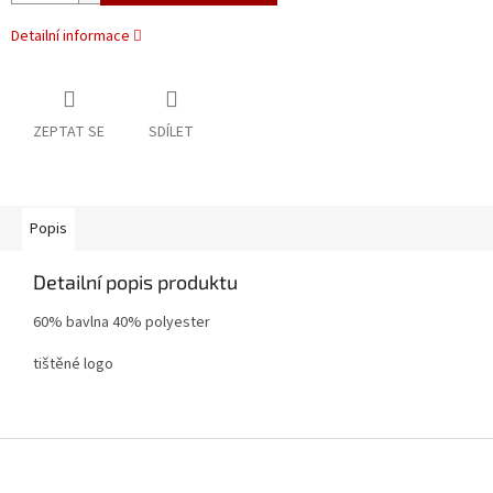
Detailní informace
ZEPTAT SE
SDÍLET
Popis
Detailní popis produktu
60% bavlna 40% polyester
tištěné logo
Z
á