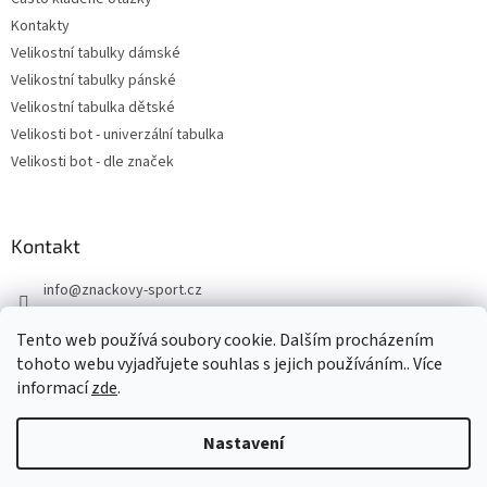
Kontakty
Velikostní tabulky dámské
Velikostní tabulky pánské
Velikostní tabulka dětské
Velikosti bot - univerzální tabulka
Velikosti bot - dle značek
Kontakt
info
@
znackovy-sport.cz
https://www.facebook.com/ZnackovySport
Tento web používá soubory cookie. Dalším procházením
tohoto webu vyjadřujete souhlas s jejich používáním.. Více
informací
zde
.
Nastavení
Vytvořil Shoptet