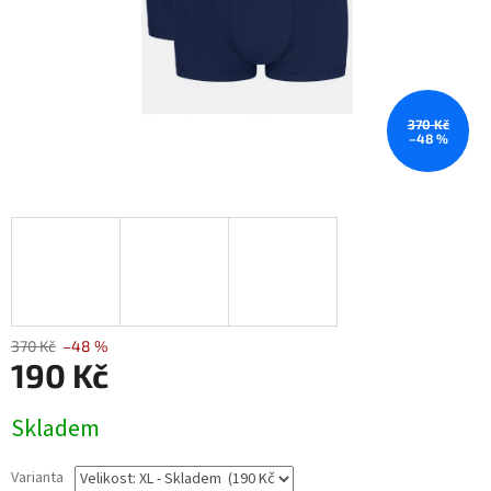
370 Kč
–48 %
370 Kč
–48 %
190 Kč
Měrná
Skladem
cena:
Varianta