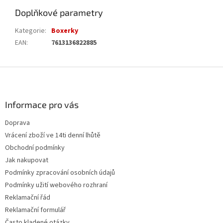
Doplňkové parametry
Kategorie
:
Boxerky
EAN
:
7613136822885
Z
á
p
a
Informace pro vás
t
Doprava
í
Vrácení zboží ve 14ti denní lhůtě
Obchodní podmínky
Jak nakupovat
Podmínky zpracování osobních údajů
Podmínky užití webového rozhraní
Reklamační řád
Reklamační formulář
Často kladené otázky