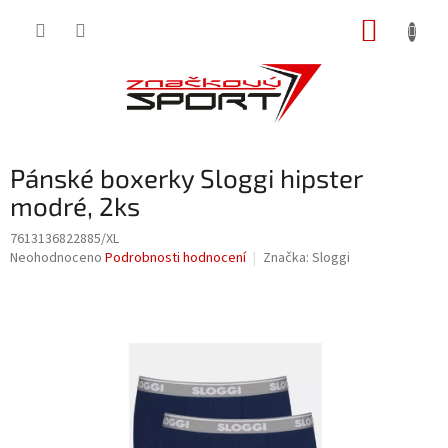
Přejít
NÁKUP
na
obsah
KOŠÍK
Pánské boxerky Sloggi hipster
modré, 2ks
7613136822885/XL
Průměrné
Neohodnoceno
Podrobnosti hodnocení
Značka:
Sloggi
hodnocení
produktu
je
0,0
z
5
hvězdiček.