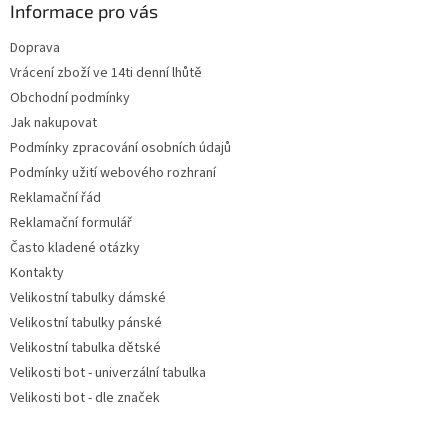
a
Informace pro vás
c
t
í
Doprava
í
p
Vrácení zboží ve 14ti denní lhůtě
r
v
Obchodní podmínky
k
Jak nakupovat
y
Podmínky zpracování osobních údajů
v
ý
Podmínky užití webového rozhraní
p
Reklamační řád
i
Reklamační formulář
s
u
Často kladené otázky
Kontakty
Velikostní tabulky dámské
Velikostní tabulky pánské
Velikostní tabulka dětské
Velikosti bot - univerzální tabulka
Velikosti bot - dle značek