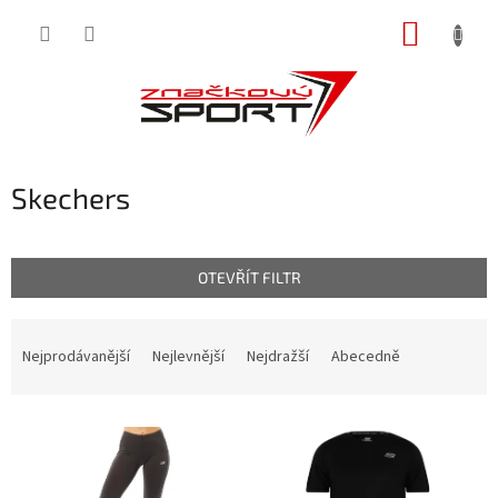
Přejít
NÁKUP
na
obsah
KOŠÍK
Skechers
OTEVŘÍT FILTR
Ř
a
Nejprodávanější
Nejlevnější
Nejdražší
Abecedně
z
e
V
n
ý
í
p
p