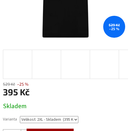
529 Kč
–25 %
529 Kč
–25 %
395 Kč
Měrná
Skladem
cena:
Varianta