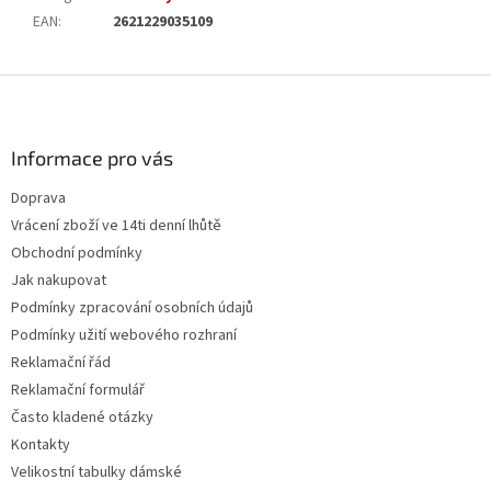
EAN
:
2621229035109
Z
á
p
a
Informace pro vás
t
Doprava
í
Vrácení zboží ve 14ti denní lhůtě
Obchodní podmínky
Jak nakupovat
Podmínky zpracování osobních údajů
Podmínky užití webového rozhraní
Reklamační řád
Reklamační formulář
Často kladené otázky
Kontakty
Velikostní tabulky dámské