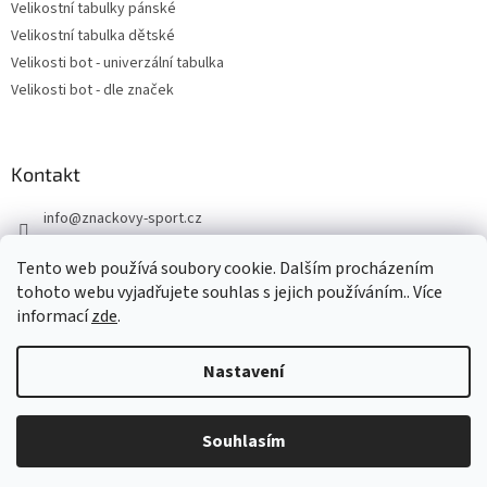
Velikostní tabulky pánské
Velikostní tabulka dětské
Velikosti bot - univerzální tabulka
Velikosti bot - dle značek
Kontakt
info
@
znackovy-sport.cz
https://www.facebook.com/ZnackovySport
Tento web používá soubory cookie. Dalším procházením
tohoto webu vyjadřujete souhlas s jejich používáním.. Více
informací
zde
.
Nastavení
Vytvořil Shoptet
DOVOLENÁ - objednávky přijaté nyní odešleme v pondělí 10.8.
Souhlasím
Copyright 2026
Značkový sport
. Všechna práva vyhrazena.
Děkujeme za pochopení.