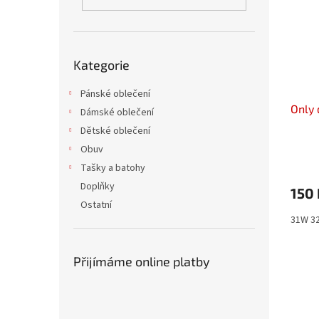
i
r
n
s
o
e
p
d
l
r
u
Přeskočit
o
k
Kategorie
kategorie
d
t
u
Pánské oblečení
ů
Only 
k
Dámské oblečení
t
Dětské oblečení
ů
Obuv
Tašky a batohy
Doplňky
150 
Ostatní
31W 3
Přijímáme online platby