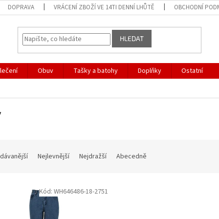
DOPRAVA
VRÁCENÍ ZBOŽÍ VE 14TI DENNÍ LHŮTĚ
OBCHODNÍ POD
HLEDAT
lečení
Obuv
Tašky a batohy
Doplňky
Ostatní
y
dávanější
Nejlevnější
Nejdražší
Abecedně
Kód:
WH646486-18-2751