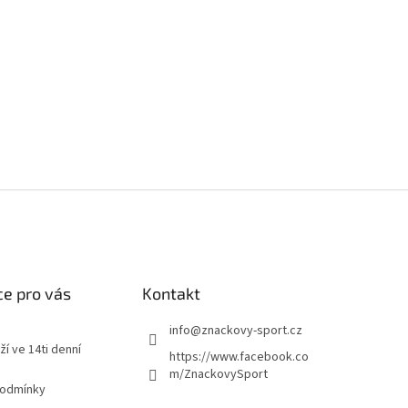
e pro vás
Kontakt
info
@
znackovy-sport.cz
ží ve 14ti denní
https://www.facebook.co
m/ZnackovySport
podmínky