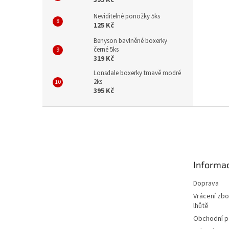
Neviditelné ponožky 5ks
125 Kč
Benyson bavlněné boxerky
černé 5ks
319 Kč
Lonsdale boxerky tmavě modré
2ks
395 Kč
Z
á
p
a
t
Informac
í
Doprava
Vrácení zbo
lhůtě
Obchodní 