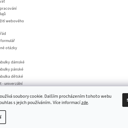
vat
pracování
dajů
žití webového
 řád
 formulář
ené otázky
tabulky dámské
tabulky pánské
tabulka dětské
t - univerzální
oužívá soubory cookie. Dalším procházením tohoto webu
t - dle značek
ouhlas s jejich používáním.. Více informací
zde
.
í
a.