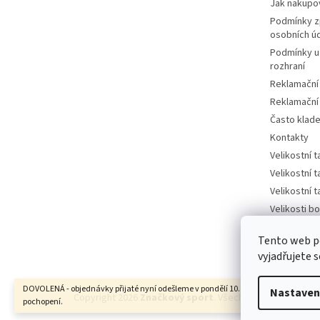
Jak nakupo
Podmínky z
osobních ú
Podmínky u
rozhraní
Reklamační
Reklamační
Často klad
Kontakty
Velikostní 
Velikostní 
Velikostní 
Velikosti bo
tabulka
Tento web p
Velikosti bo
vyjadřujete s
DOVOLENÁ - objednávky přijaté nyní odešleme v pondělí 10.8. Děkujeme za
Nastaven
Copyright 2026
Značkový sport
. Všechna práva vyhrazen
pochopení.