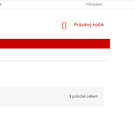
MÍNKY
JAK NAKUPOVAT
PODMÍNKY ZPRACOVÁNÍ OSOBNÍCH ÚDAJŮ
Přihlášení
NÁKUPNÍ
Prázdný košík
KOŠÍK
1
položek celkem