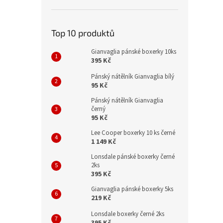
Top 10 produktů
Gianvaglia pánské boxerky 10ks
395 Kč
Pánský nátělník Gianvaglia bílý
95 Kč
Pánský nátělník Gianvaglia
černý
95 Kč
Lee Cooper boxerky 10 ks černé
1 149 Kč
Lonsdale pánské boxerky černé
2ks
395 Kč
Gianvaglia pánské boxerky 5ks
219 Kč
Lonsdale boxerky černé 2ks
395 Kč