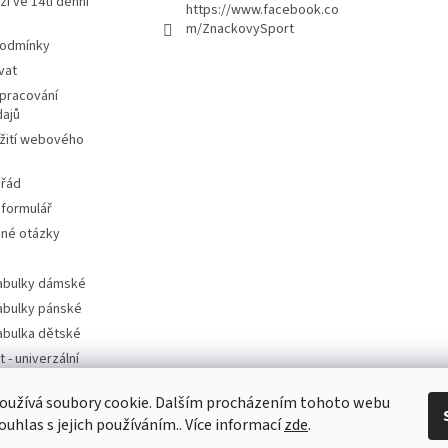
ží ve 14ti denní
https://www.facebook.co
m/ZnackovySport
podmínky
vat
pracování
dajů
žití webového
 řád
 formulář
ené otázky
tabulky dámské
tabulky pánské
tabulka dětské
t - univerzální
oužívá soubory cookie. Dalším procházením tohoto webu
t - dle značek
ouhlas s jejich používáním.. Více informací
zde
.