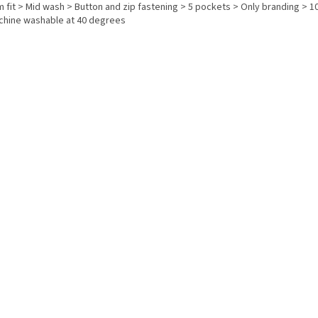
im fit > Mid wash > Button and zip fastening > 5 pockets > Only branding > 
chine washable at 40 degrees