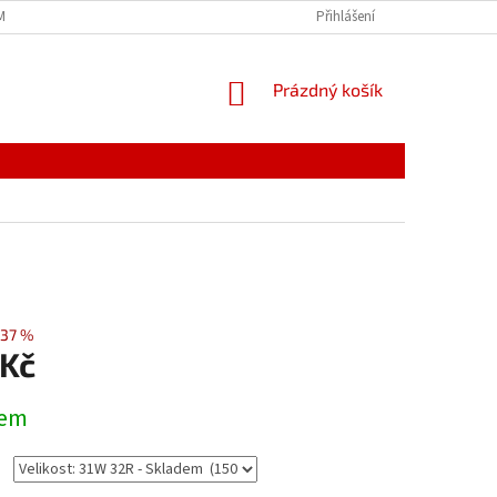
MÍNKY
JAK NAKUPOVAT
PODMÍNKY ZPRACOVÁNÍ OSOBNÍCH ÚDAJŮ
Přihlášení
NÁKUPNÍ
Prázdný košík
KOŠÍK
37 %
 Kč
dem