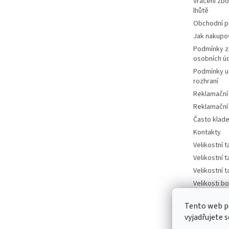
Vrácení zbo
lhůtě
Obchodní 
Jak nakupo
Podmínky z
osobních ú
Podmínky u
rozhraní
Reklamační
Reklamační
Často klad
Kontakty
Velikostní 
Velikostní 
Velikostní 
Velikosti bo
tabulka
Tento web p
Velikosti bo
vyjadřujete s