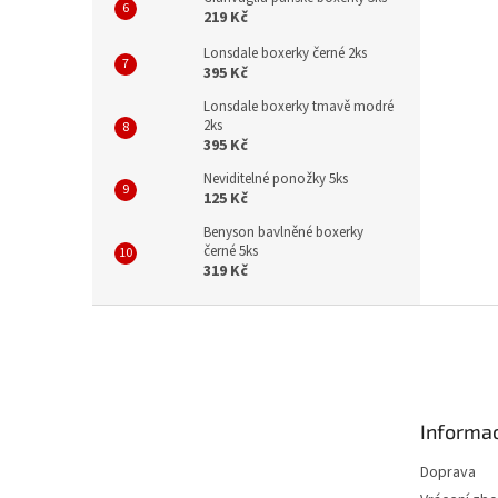
219 Kč
Lonsdale boxerky černé 2ks
395 Kč
Lonsdale boxerky tmavě modré
2ks
395 Kč
Neviditelné ponožky 5ks
125 Kč
Benyson bavlněné boxerky
černé 5ks
319 Kč
Z
á
p
a
t
Informac
í
Doprava