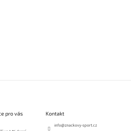
e pro vás
Kontakt
info
@
znackovy-sport.cz