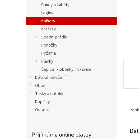
n
Bundy a kabáty
e
Legíny
l
Kalhoty
Kraťasy
Spodní prádlo
Ponožky
Pyžama
Plavky
Čepice, klobouky, rukavice
Dětské oblečení
Obuv
Tašky a batohy
Doplňky
Ostatní
Popi
Det
Přijímáme online platby