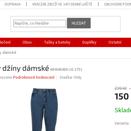
DOPRAVA
VRÁCENÍ ZBOŽÍ VE 14TI DENNÍ LHŮTĚ
OBCHODNÍ POD
HLEDAT
lečení
Obuv
Tašky a batohy
Doplňky
Ostatní
ny dámské
y džíny dámské
WH646486-18-2751
né
noceno
Podrobnosti hodnocení
Značka:
Only
ní
u
239 Kč
–
150
Měrná
Skla
cena:
ek.
Varianta