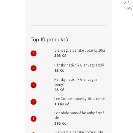
> Sl
> Ma
Top 10 produktů
Gianvaglia pánské boxerky 10ks
395 Kč
Pánský nátělník Gianvaglia bílý
95 Kč
Pánský nátělník Gianvaglia
černý
95 Kč
Lee Cooper boxerky 10 ks černé
1 149 Kč
Lonsdale pánské boxerky černé
2ks
395 Kč
Gianvaglia pánské boxerky 5ks