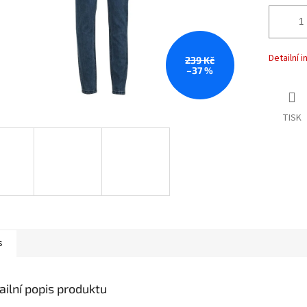
Detailní 
239 Kč
–37 %
TISK
s
ailní popis produktu