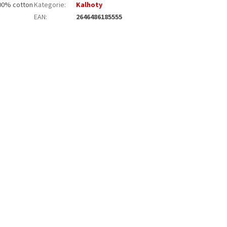
100% cotton
Kategorie
:
Kalhoty
EAN
:
2646486185555