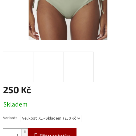
250 Kč
Měrná
Skladem
cena:
Varianta
Přidat do košíku