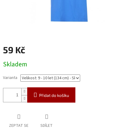
59 Kč
Měrná
Skladem
cena:
Varianta
Přidat do košíku
ZEPTAT SE
SDÍLET