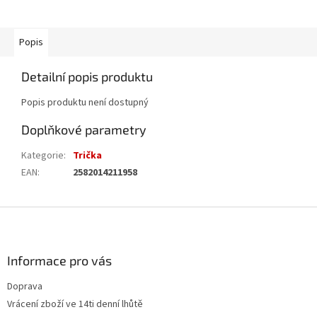
Popis
Detailní popis produktu
Popis produktu není dostupný
Doplňkové parametry
Kategorie
:
Trička
EAN
:
2582014211958
Z
á
p
a
Informace pro vás
t
Doprava
í
Vrácení zboží ve 14ti denní lhůtě