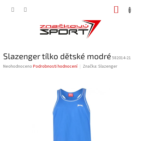
Přejít
NÁKUP
na
obsah
KOŠÍK
Slazenger tílko dětské modré
582014-21
Průměrné
Neohodnoceno
Podrobnosti hodnocení
Značka:
Slazenger
hodnocení
produktu
je
0,0
z
5
hvězdiček.