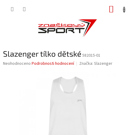
Přejít
NÁKUP
na
obsah
KOŠÍK
Slazenger tílko dětské
582015-01
Průměrné
Neohodnoceno
Podrobnosti hodnocení
Značka:
Slazenger
hodnocení
produktu
je
0,0
z
5
hvězdiček.