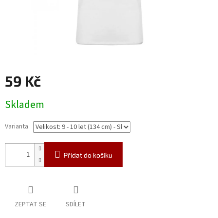
59 Kč
Měrná
Skladem
cena:
Varianta
Přidat do košíku
ZEPTAT SE
SDÍLET