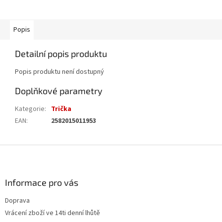
Popis
Detailní popis produktu
Popis produktu není dostupný
Doplňkové parametry
Kategorie
:
Trička
EAN
:
2582015011953
Z
á
p
a
Informace pro vás
t
Doprava
í
Vrácení zboží ve 14ti denní lhůtě