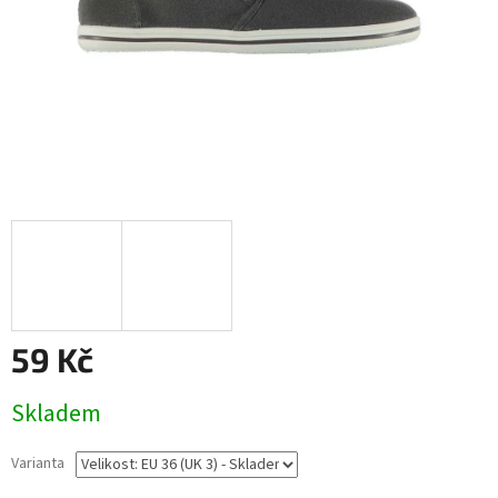
59 Kč
Měrná
Skladem
cena:
Varianta