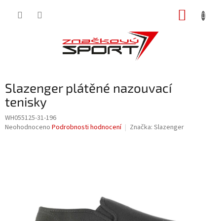
Přejít
NÁKUP
na
obsah
KOŠÍK
Slazenger plátěné nazouvací
tenisky
WH055125-31-196
Průměrné
Neohodnoceno
Podrobnosti hodnocení
Značka:
Slazenger
hodnocení
produktu
je
0,0
z
5
hvězdiček.