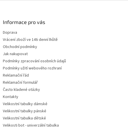
Z
á
p
a
Informace pro vás
t
Doprava
í
Vrácení zboží ve 14ti denní lhůtě
Obchodní podmínky
Jak nakupovat
Podmínky zpracování osobních údajů
Podmínky užití webového rozhraní
Reklamační řád
Reklamační formulář
Často kladené otázky
Kontakty
Velikostní tabulky dámské
Velikostní tabulky pánské
Velikostní tabulka dětské
Velikosti bot - univerzální tabulka