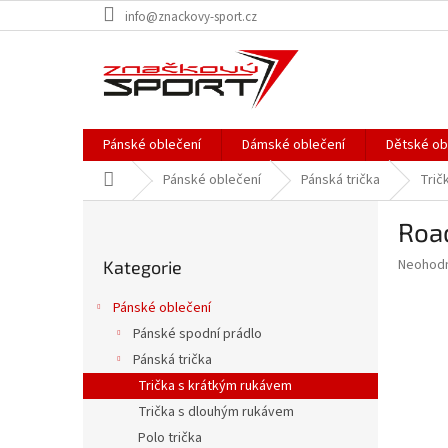
Přejít
info@znackovy-sport.cz
na
obsah
Pánské oblečení
Dámské oblečení
Dětské ob
Domů
Pánské oblečení
Pánská trička
Trič
P
Road
o
Přeskočit
s
Průměr
Neohod
Kategorie
kategorie
t
hodnoce
r
produkt
Pánské oblečení
a
je
Pánské spodní prádlo
0,0
n
z
Pánská trička
n
5
í
Trička s krátkým rukávem
hvězdič
p
Trička s dlouhým rukávem
a
Polo trička