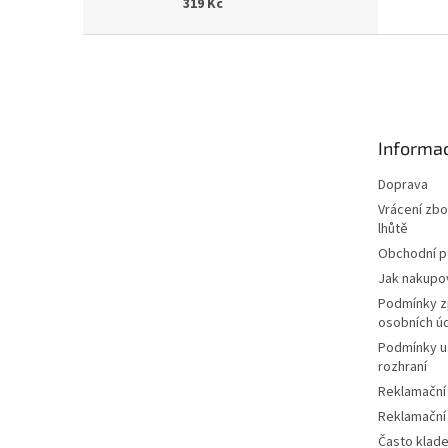
319 Kč
Z
á
p
a
t
Informac
í
Doprava
Vrácení zbo
lhůtě
Obchodní 
Jak nakupo
Podmínky z
osobních ú
Podmínky u
rozhraní
Reklamační
Reklamační
Často klad