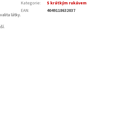
Kategorie
:
S krátkým rukávem
EAN
:
4049118632037
alita látky.
ší.