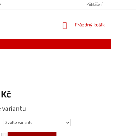
MÍNKY
JAK NAKUPOVAT
PODMÍNKY ZPRACOVÁNÍ OSOBNÍCH ÚDAJŮ
Přihlášení
NÁKUPNÍ
Prázdný košík
KOŠÍK
 Kč
e variantu