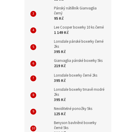
Pánský nátělník Gianvaglia
černý
95 Kč
Lee Cooper boxerky 10 ks černé
1 149 Kč
Lonsdale pánské boxerky černé
2ks
395 Kč
Gianvaglia pánské boxerky 5ks
219 Kč
Lonsdale boxerky černé 2ks
395 Kč
Lonsdale boxerky tmavě modré
2ks
395 Kč
Neviditelné ponožky 5ks
125 Kč
Benyson bavlněné boxerky
černé 5ks