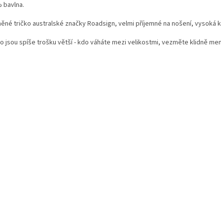
 bavlna.
ěné tričko australské značky Roadsign, velmi příjemné na nošení, vysoká kv
ko jsou spíše trošku větší - kdo váháte mezi velikostmi, vezměte klidně men