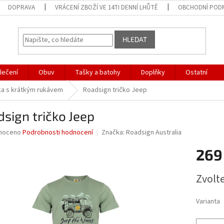
DOPRAVA
VRÁCENÍ ZBOŽÍ VE 14TI DENNÍ LHŮTĚ
OBCHODNÍ POD
HLEDAT
lečení
Obuv
Tašky a batohy
Doplňky
Ostatní
ka s krátkým rukávem
Roadsign tričko Jeep
sign tričko Jeep
né
noceno
Podrobnosti hodnocení
Značka:
Roadsign Australia
ní
269
u
Měrná
Zvolt
cena:
ek.
Varianta