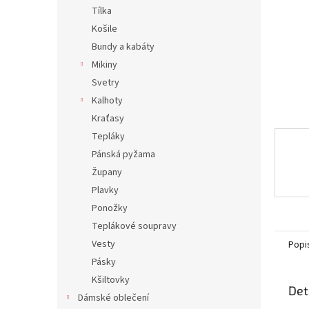
n
Tílka
e
Košile
l
Bundy a kabáty
Mikiny
Svetry
Kalhoty
Kraťasy
Tepláky
Pánská pyžama
Župany
Plavky
Ponožky
Teplákové soupravy
Vesty
Popi
Pásky
Kšiltovky
Det
Dámské oblečení