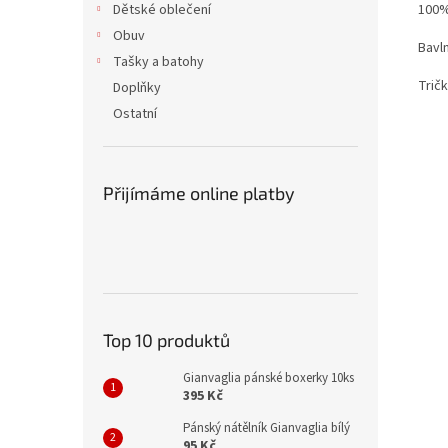
100%
Dětské oblečení
Obuv
Bavln
Tašky a batohy
Trič
Doplňky
Ostatní
Přijímáme online platby
Top 10 produktů
Gianvaglia pánské boxerky 10ks
395 Kč
Pánský nátělník Gianvaglia bílý
95 Kč