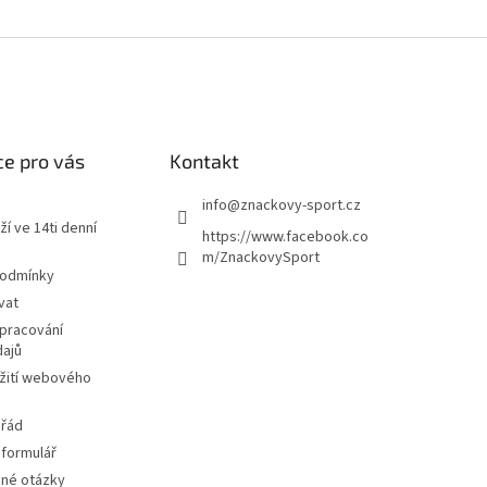
e pro vás
Kontakt
info
@
znackovy-sport.cz
ží ve 14ti denní
https://www.facebook.co
m/ZnackovySport
podmínky
vat
pracování
dajů
žití webového
 řád
 formulář
ené otázky