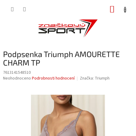
Přejít
NÁKUP
na
obsah
KOŠÍK
Podpsenka Triumph AMOURETTE
CHARM TP
7613141548510
Průměrné
Neohodnoceno
Podrobnosti hodnocení
Značka:
Triumph
hodnocení
produktu
je
0,0
z
5
hvězdiček.