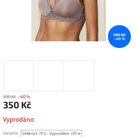
590 Kč
–40 %
590 Kč
–40 %
350 Kč
Měrná
Vyprodáno
cena:
Varianta