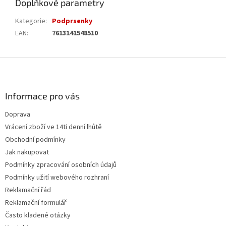
Doplňkové parametry
Kategorie
:
Podprsenky
EAN
:
7613141548510
Z
á
p
a
Informace pro vás
t
Doprava
í
Vrácení zboží ve 14ti denní lhůtě
Obchodní podmínky
Jak nakupovat
Podmínky zpracování osobních údajů
Podmínky užití webového rozhraní
Reklamační řád
Reklamační formulář
Často kladené otázky