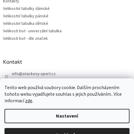
Kontakty
Velikostní tabulky dámské
Velikostní tabulky pánské
Velikostní tabulka dětské
Velikosti bot - univerzální tabulka
Velikosti bot - dle značek
Kontakt
info
@
znackovy-sport.cz
https://www.facebook.com/ZnackovySport
Tento web používá soubory cookie. Dalším procházením
tohoto webu vyjadřujete souhlas s jejich používáním.. Více
informací
zde
.
Nastavení
Vytvořil Shoptet
DOVOLENÁ - objednávky přijaté nyní odešleme v pondělí 10.8.