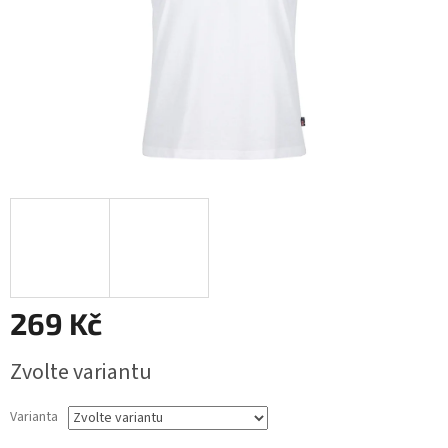
269 Kč
Měrná
Zvolte variantu
cena:
Varianta