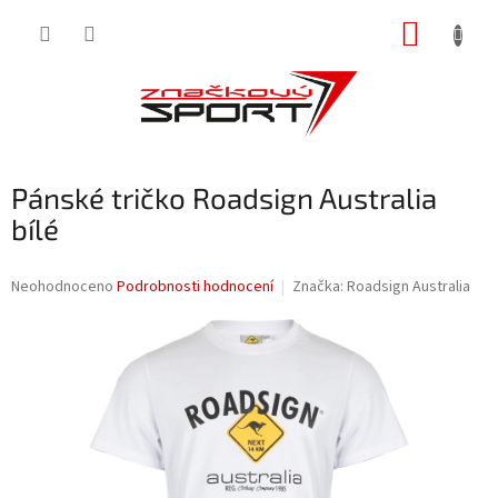
Přejít
NÁKUP
na
obsah
KOŠÍK
Pánské tričko Roadsign Australia
bílé
Průměrné
Neohodnoceno
Podrobnosti hodnocení
Značka:
Roadsign Australia
hodnocení
produktu
je
0,0
z
5
hvězdiček.