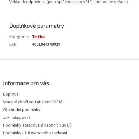
Velikosti odpovídají (jsou spíše malinko větší - pohodlné nošení)
Doplňkové parametry
Kategorie
:
Trička
EAN
:
4051847348929
Z
á
p
a
Informace pro vás
t
Doprava
í
Vrácení zboží ve 14ti denní lhůtě
Obchodní podmínky
Jak nakupovat
Podmínky zpracování osobních údajů
Podmínky užití webového rozhraní