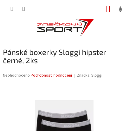
Přejít
NÁKUP
na
obsah
KOŠÍK
Pánské boxerky Sloggi hipster
černé, 2ks
Průměrné
Neohodnoceno
Podrobnosti hodnocení
Značka:
Sloggi
hodnocení
produktu
je
0,0
z
5
hvězdiček.