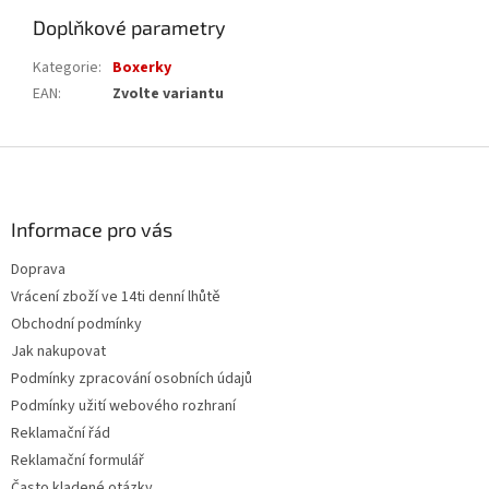
Doplňkové parametry
Kategorie
:
Boxerky
EAN
:
Zvolte variantu
Z
á
p
a
Informace pro vás
t
Doprava
í
Vrácení zboží ve 14ti denní lhůtě
Obchodní podmínky
Jak nakupovat
Podmínky zpracování osobních údajů
Podmínky užití webového rozhraní
Reklamační řád
Reklamační formulář
Často kladené otázky