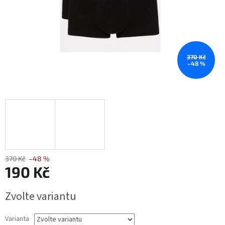
370 Kč
–48 %
370 Kč
–48 %
190 Kč
Měrná
Zvolte variantu
cena:
Varianta