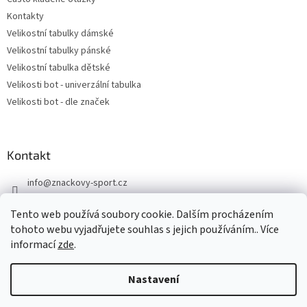
Kontakty
Velikostní tabulky dámské
Velikostní tabulky pánské
Velikostní tabulka dětské
Velikosti bot - univerzální tabulka
Velikosti bot - dle značek
Kontakt
info
@
znackovy-sport.cz
https://www.facebook.com/ZnackovySport
Tento web používá soubory cookie. Dalším procházením
tohoto webu vyjadřujete souhlas s jejich používáním.. Více
informací
zde
.
Nastavení
Vytvořil Shoptet