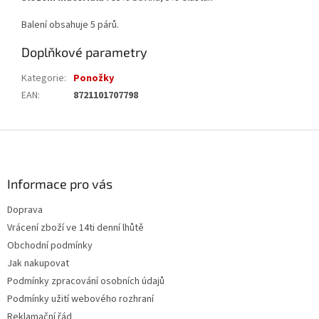
Balení obsahuje 5 párů.
Doplňkové parametry
Kategorie
:
Ponožky
EAN
:
8721101707798
Z
á
p
a
Informace pro vás
t
Doprava
í
Vrácení zboží ve 14ti denní lhůtě
Obchodní podmínky
Jak nakupovat
Podmínky zpracování osobních údajů
Podmínky užití webového rozhraní
Reklamační řád