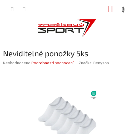
Přejít
NÁKUP
na
obsah
KOŠÍK
Neviditelné ponožky 5ks
Průměrné
Neohodnoceno
Podrobnosti hodnocení
Značka:
Benyson
hodnocení
produktu
je
0,0
z
5
hvězdiček.