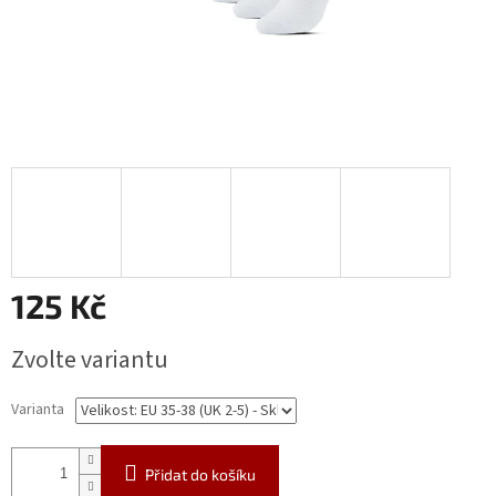
125 Kč
Měrná
Zvolte variantu
cena:
Varianta
Přidat do košíku