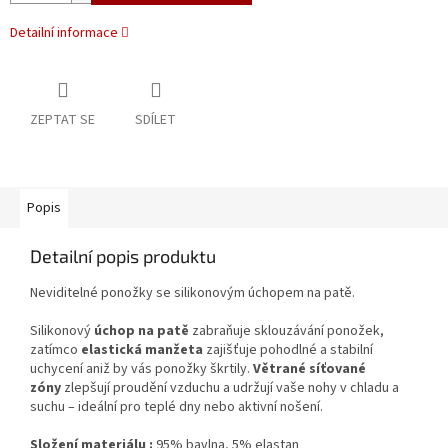
Detailní informace
ZEPTAT SE
SDÍLET
Popis
Detailní popis produktu
Neviditelné ponožky se silikonovým úchopem na patě.
Silikonový
úchop na patě
zabraňuje sklouzávání ponožek,
zatímco
elastická manžeta
zajišťuje pohodlné a stabilní
uchycení aniž by vás ponožky škrtily.
Větrané síťované
zóny
zlepšují proudění vzduchu a udržují vaše nohy v chladu a
suchu – ideální pro teplé dny nebo aktivní nošení.
Složení materiálu
:
95%
bavlna,
5%
elastan