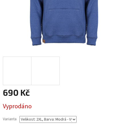
690 Kč
Měrná
Vyprodáno
cena:
Varianta