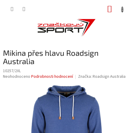
Přejít
NÁKUP
na
obsah
KOŠÍK
Mikina přes hlavu Roadsign
Australia
10257/2XL
Průměrné
Neohodnoceno
Podrobnosti hodnocení
Značka:
Roadsign Australia
hodnocení
produktu
je
0,0
z
5
hvězdiček.