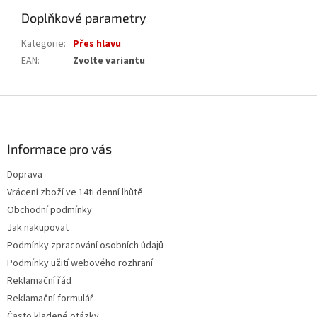
Doplňkové parametry
Kategorie
:
Přes hlavu
EAN
:
Zvolte variantu
Z
á
p
a
Informace pro vás
t
Doprava
í
Vrácení zboží ve 14ti denní lhůtě
Obchodní podmínky
Jak nakupovat
Podmínky zpracování osobních údajů
Podmínky užití webového rozhraní
Reklamační řád
Reklamační formulář
Často kladené otázky