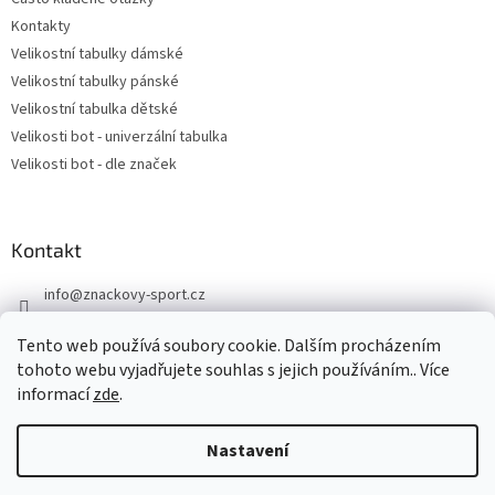
Kontakty
Velikostní tabulky dámské
Velikostní tabulky pánské
Velikostní tabulka dětské
Velikosti bot - univerzální tabulka
Velikosti bot - dle značek
Kontakt
info
@
znackovy-sport.cz
https://www.facebook.com/ZnackovySport
Tento web používá soubory cookie. Dalším procházením
tohoto webu vyjadřujete souhlas s jejich používáním.. Více
informací
zde
.
Nastavení
Vytvořil Shoptet