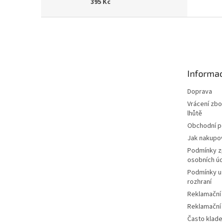
395 Kč
Z
á
p
a
t
Informac
í
Doprava
Vrácení zbo
lhůtě
Obchodní 
Jak nakupo
Podmínky z
osobních ú
Podmínky u
rozhraní
Reklamační
Reklamační
Často klad