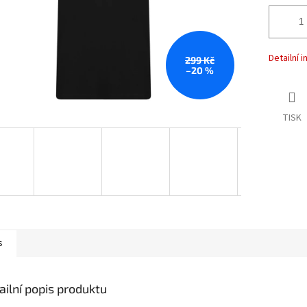
Detailní 
299 Kč
–20 %
TISK
s
ailní popis produktu