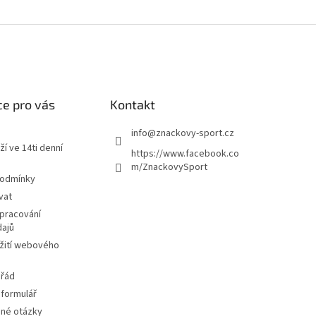
e pro vás
Kontakt
info
@
znackovy-sport.cz
ží ve 14ti denní
https://www.facebook.co
m/ZnackovySport
podmínky
vat
pracování
dajů
žití webového
 řád
 formulář
ené otázky