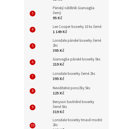
Pánský nátělník Gianvaglia
černý
95 Kč
Lee Cooper boxerky 10 ks černé
1 149 Kč
Lonsdale pánské boxerky černé
2ks
395 Kč
Gianvaglia pánské boxerky 5ks
219 Kč
Lonsdale boxerky černé 2ks
395 Kč
Neviditelné ponožky 5ks
125 Kč
Benyson bavlněné boxerky
černé 5ks
319 Kč
Lonsdale boxerky tmavě modré
2ks