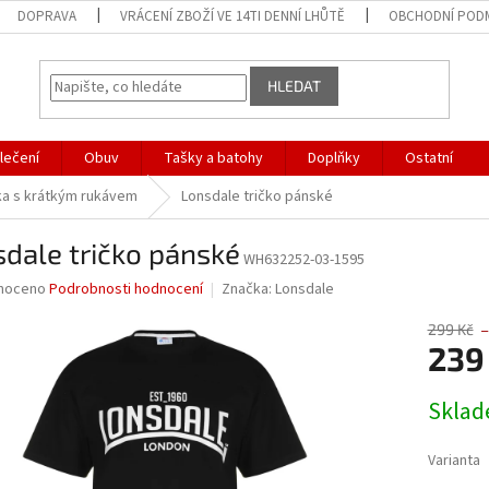
DOPRAVA
VRÁCENÍ ZBOŽÍ VE 14TI DENNÍ LHŮTĚ
OBCHODNÍ POD
HLEDAT
lečení
Obuv
Tašky a batohy
Doplňky
Ostatní
ka s krátkým rukávem
Lonsdale tričko pánské
dale tričko pánské
WH632252-03-1595
né
noceno
Podrobnosti hodnocení
Značka:
Lonsdale
ní
u
299 Kč
–
239
Měrná
Skla
cena:
ek.
Varianta