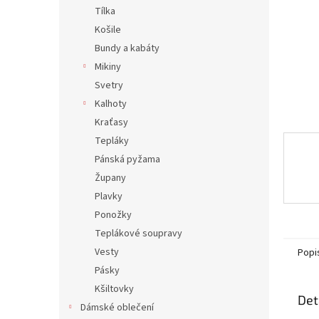
n
Tílka
e
Košile
l
Bundy a kabáty
Mikiny
Svetry
Kalhoty
Kraťasy
Tepláky
Pánská pyžama
Župany
Plavky
Ponožky
Teplákové soupravy
Vesty
Popi
Pásky
Kšiltovky
Det
Dámské oblečení