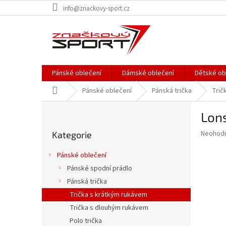
Přejít
info@znackovy-sport.cz
na
obsah
Pánské oblečení
Dámské oblečení
Dětské ob
Domů
Pánské oblečení
Pánská trička
Trič
P
Lons
o
Přeskočit
s
Průměr
Neohod
Kategorie
kategorie
t
hodnoce
r
produkt
Pánské oblečení
a
je
Pánské spodní prádlo
0,0
n
z
Pánská trička
n
5
í
Trička s krátkým rukávem
hvězdič
p
Trička s dlouhým rukávem
a
Polo trička