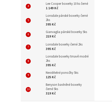
Lee Cooper boxerky 10 ks černé
1 149 Kč
Lonsdale pánské boxerky černé
2ks
395 Kč
Gianvaglia pánské boxerky 5ks
219 Kč
Lonsdale boxerky černé 2ks
395 Kč
Lonsdale boxerky tmavě modré
2ks
395 Kč
Neviditelné ponožky 5ks
125 Kč
Benyson bavlněné boxerky
černé 5ks
319 Kč
Z
á