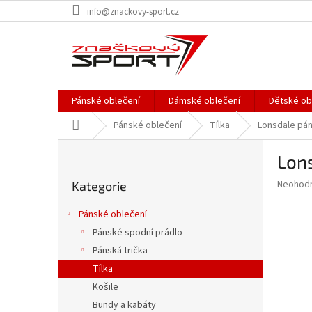
Přejít
info@znackovy-sport.cz
na
obsah
Pánské oblečení
Dámské oblečení
Dětské ob
Domů
Pánské oblečení
Tílka
Lonsdale pán
P
Lons
o
Přeskočit
s
Průměr
Neohod
Kategorie
kategorie
t
hodnoce
r
produkt
Pánské oblečení
a
je
Pánské spodní prádlo
0,0
n
z
Pánská trička
n
5
í
Tílka
hvězdič
p
Košile
a
Bundy a kabáty