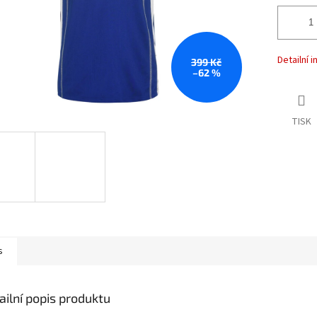
Detailní 
399 Kč
–62 %
TISK
s
ailní popis produktu