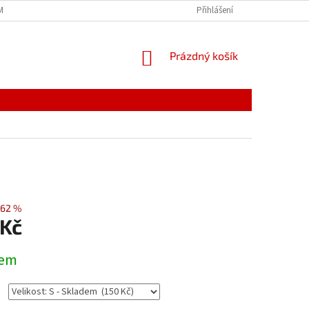
MÍNKY
JAK NAKUPOVAT
PODMÍNKY ZPRACOVÁNÍ OSOBNÍCH ÚDAJŮ
Přihlášení
NÁKUPNÍ
Prázdný košík
KOŠÍK
62 %
 Kč
dem