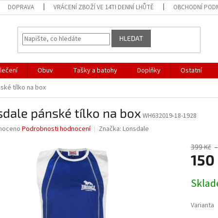
DOPRAVA
VRÁCENÍ ZBOŽÍ VE 14TI DENNÍ LHŮTĚ
OBCHODNÍ POD
HLEDAT
lečení
Obuv
Tašky a batohy
Doplňky
Ostatní
ské tílko na box
dale pánské tílko na box
WH632019-18-1928
né
noceno
Podrobnosti hodnocení
Značka:
Lonsdale
ní
u
399 Kč
–
150
Měrná
Skla
cena:
ek.
Varianta