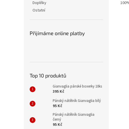
100%
Doplňky
Ostatní
Přijímáme online platby
Top 10 produktů
Gianvaglia pánské boxerky 10ks
395 Kč
Pánský nátělník Gianvaglia bílý
95 Kč
Pánský nátělník Gianvaglia
černý
95 Kč