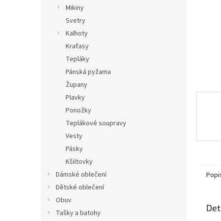
n
Mikiny
e
Svetry
l
Kalhoty
Kraťasy
Tepláky
Pánská pyžama
Župany
Plavky
Ponožky
Teplákové soupravy
Vesty
Pásky
Kšiltovky
Dámské oblečení
Popi
Dětské oblečení
Obuv
Det
Tašky a batohy