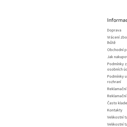
p
a
t
Informac
í
Doprava
Vrácení zbo
lhůtě
Obchodní 
Jak nakupo
Podmínky z
osobních ú
Podmínky u
rozhraní
Reklamační
Reklamační
Často klad
Kontakty
Velikostní 
Velikostní 