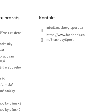
e pro vás
Kontakt
info
@
znackovy-sport.cz
ží ve 14ti denní
https://www.facebook.co
m/ZnackovySport
podmínky
vat
pracování
dajů
žití webového
 řád
 formulář
ené otázky
tabulky dámské
tabulky pánské