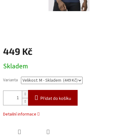
449 Kč
Měrná
Skladem
cena:
Varianta
Přidat do košíku
Detailní informace