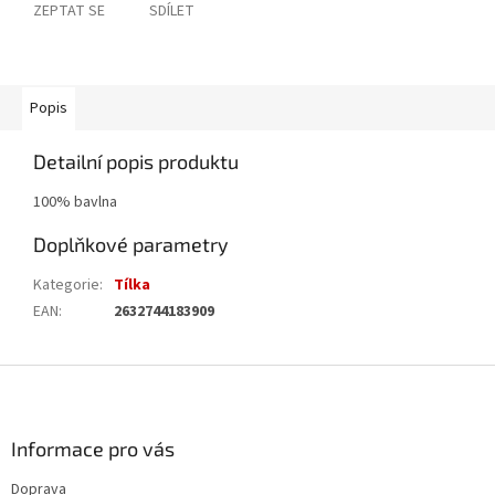
ZEPTAT SE
SDÍLET
Popis
Detailní popis produktu
100% bavlna
Doplňkové parametry
Kategorie
:
Tílka
EAN
:
2632744183909
Z
á
p
a
Informace pro vás
t
Doprava