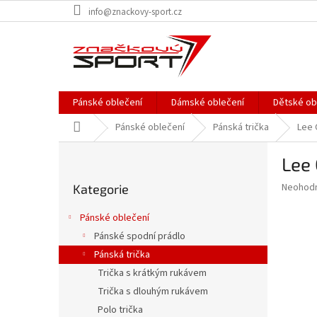
Přejít
info@znackovy-sport.cz
na
obsah
Pánské oblečení
Dámské oblečení
Dětské ob
Domů
Pánské oblečení
Pánská trička
Lee 
P
Lee 
o
Přeskočit
s
Průměr
Neohod
Kategorie
kategorie
t
hodnoce
r
produkt
Pánské oblečení
a
je
Pánské spodní prádlo
0,0
n
z
Pánská trička
n
5
í
Trička s krátkým rukávem
hvězdič
p
Trička s dlouhým rukávem
a
Polo trička