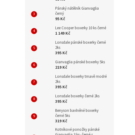
Pánský nátělník Gianvaglia
černý
95 Kč
Lee Cooper boxerky 10 ks černé
1 149 Kč
Lonsdale pánské boxerky černé
2ks
395 Kč
Gianvaglia pánské boxerky 5ks
219 Kč
Lonsdale boxerky tmavě modré
2ks
395 Kč
Lonsdale boxerky černé 2ks
395 Kč
Benyson bavlněné boxerky
černé 5ks
319 Kč
Kotníkové ponožky pánské
Gianvaglia 3 ks- černé s