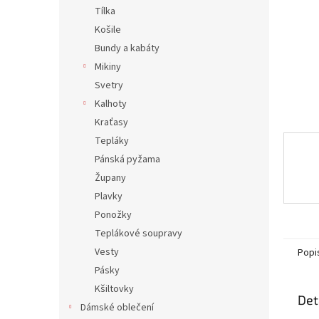
n
Tílka
e
Košile
l
Bundy a kabáty
Mikiny
Svetry
Kalhoty
Kraťasy
Tepláky
Pánská pyžama
Župany
Plavky
Ponožky
Teplákové soupravy
Vesty
Popi
Pásky
Kšiltovky
Det
Dámské oblečení