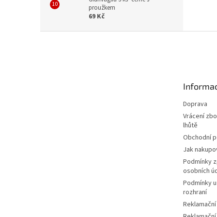
proužkem
69 Kč
Z
á
p
a
t
Informac
í
Doprava
Vrácení zbo
lhůtě
Obchodní 
Jak nakupo
Podmínky z
osobních ú
Podmínky u
rozhraní
Reklamační
Reklamační