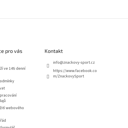
e pro vás
Kontakt
info
@
znackovy-sport.cz
ží ve 14ti denní
https://www.facebook.co
m/ZnackovySport
podmínky
vat
pracování
dajů
žití webového
 řád
 formulář