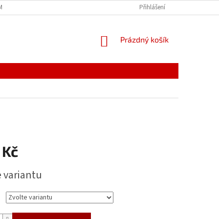
MÍNKY
JAK NAKUPOVAT
PODMÍNKY ZPRACOVÁNÍ OSOBNÍCH ÚDAJŮ
Přihlášení
NÁKUPNÍ
Prázdný košík
KOŠÍK
 Kč
e variantu