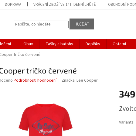
DOPRAVA
VRÁCENÍ ZBOŽÍ VE 14TI DENNÍ LHŮTĚ
OBCHODNÍ POD
HLEDAT
lečení
Obuv
Tašky a batohy
Doplňky
Ostatní
Cooper tričko červené
Cooper tričko červené
né
noceno
Podrobnosti hodnocení
Značka:
Lee Cooper
ní
349
u
Měrná
Zvolt
cena:
ek.
Varianta