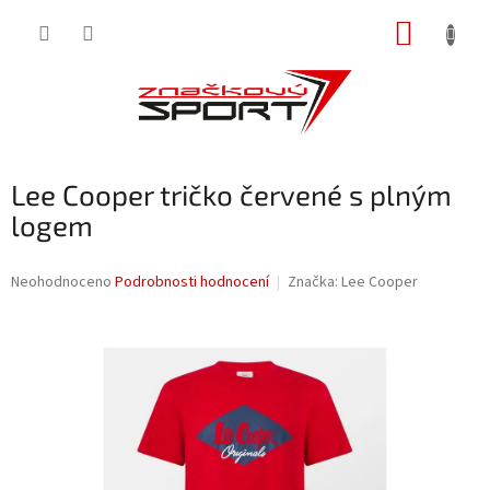
Přejít
NÁKUP
na
obsah
KOŠÍK
Lee Cooper tričko červené s plným
logem
Průměrné
Neohodnoceno
Podrobnosti hodnocení
Značka:
Lee Cooper
hodnocení
produktu
je
0,0
z
5
hvězdiček.