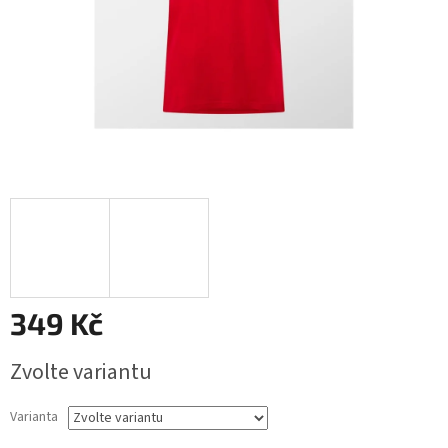
349 Kč
Měrná
Zvolte variantu
cena:
Varianta