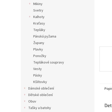
n
Mikiny
e
Svetry
l
Kalhoty
Kraťasy
Tepláky
Pánská pyžama
Župany
Plavky
Ponožky
Teplákové soupravy
Vesty
Pásky
Kšiltovky
Dámské oblečení
Popi
Dětské oblečení
Obuv
Det
Tašky a batohy