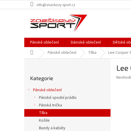
Přejít
info@znackovy-sport.cz
na
obsah
Pánské oblečení
Dámské oblečení
Dětské ob
Domů
Pánské oblečení
Tílka
Lee Cooper t
P
Lee 
o
Přeskočit
s
Průměr
Neohod
Kategorie
kategorie
t
hodnoce
r
produkt
Pánské oblečení
a
je
Pánské spodní prádlo
0,0
n
z
Pánská trička
n
5
í
Tílka
hvězdič
p
Košile
a
Bundy a kabáty