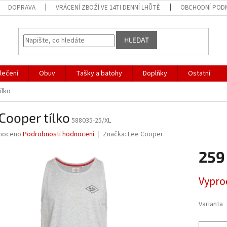
DOPRAVA
VRÁCENÍ ZBOŽÍ VE 14TI DENNÍ LHŮTĚ
OBCHODNÍ POD
HLEDAT
lečení
Obuv
Tašky a batohy
Doplňky
Ostatní
ílko
Cooper tílko
588035-25/XL
né
noceno
Podrobnosti hodnocení
Značka:
Lee Cooper
ní
259
u
Měrná
Vypro
cena:
ek.
Varianta