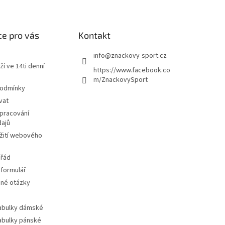
e pro vás
Kontakt
info
@
znackovy-sport.cz
ží ve 14ti denní
https://www.facebook.co
m/ZnackovySport
podmínky
vat
pracování
dajů
žití webového
 řád
 formulář
ené otázky
tabulky dámské
tabulky pánské