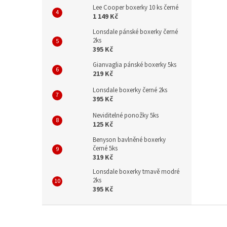
Lee Cooper boxerky 10 ks černé
1 149 Kč
Lonsdale pánské boxerky černé
2ks
395 Kč
Gianvaglia pánské boxerky 5ks
219 Kč
Lonsdale boxerky černé 2ks
395 Kč
Neviditelné ponožky 5ks
125 Kč
Benyson bavlněné boxerky
černé 5ks
319 Kč
Lonsdale boxerky tmavě modré
2ks
395 Kč
Z
á