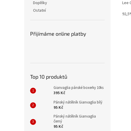
Lee C
Doplňky
Ostatní
92,5
Přijímáme online platby
Top 10 produktů
Gianvaglia pánské boxerky 10ks
395 Kč
Pánský nátělník Gianvaglia bílý
95 Kč
Pánský nátělník Gianvaglia
černý
95 Kč