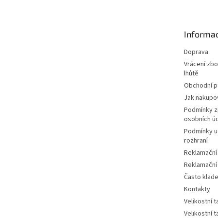
p
a
t
Informac
í
Doprava
Vrácení zbo
lhůtě
Obchodní 
Jak nakupo
Podmínky z
osobních ú
Podmínky u
rozhraní
Reklamační
Reklamační
Často klad
Kontakty
Velikostní 
Velikostní 