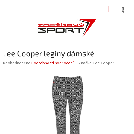
Přejít
NÁKUP
na
obsah
KOŠÍK
Lee Cooper legíny dámské
Průměrné
Neohodnoceno
Podrobnosti hodnocení
Značka:
Lee Cooper
hodnocení
produktu
je
0,0
z
5
hvězdiček.