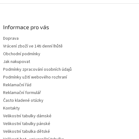
Z
á
p
a
Informace pro vás
t
Doprava
í
Vrácení zboží ve 14ti denní lhůtě
Obchodní podmínky
Jak nakupovat
Podmínky zpracování osobních údajů
Podmínky užití webového rozhraní
Reklamační řád
Reklamační formulář
Často kladené otázky
Kontakty
Velikostní tabulky dámské
Velikostní tabulky pánské
Velikostní tabulka dětské