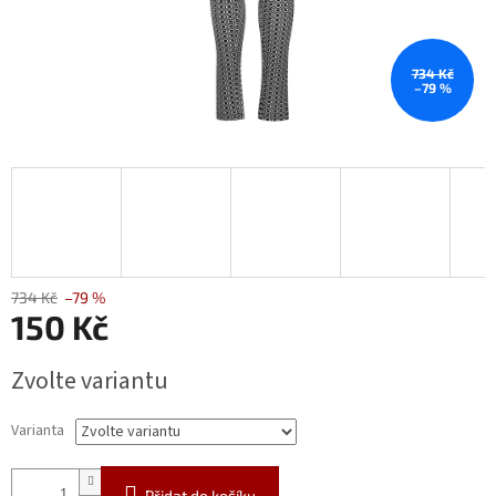
734 Kč
–79 %
734 Kč
–79 %
150 Kč
Měrná
Zvolte variantu
cena:
Varianta
Přidat do košíku