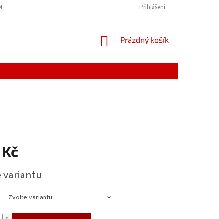
MÍNKY
JAK NAKUPOVAT
PODMÍNKY ZPRACOVÁNÍ OSOBNÍCH ÚDAJŮ
Přihlášení
NÁKUPNÍ
Prázdný košík
KOŠÍK
 Kč
e variantu