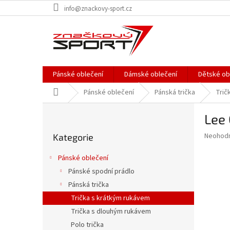
Přejít
info@znackovy-sport.cz
na
obsah
Pánské oblečení
Dámské oblečení
Dětské ob
Domů
Pánské oblečení
Pánská trička
Trič
P
Lee 
o
Přeskočit
s
Průměr
Neohod
Kategorie
kategorie
t
hodnoce
r
produkt
Pánské oblečení
a
je
Pánské spodní prádlo
0,0
n
z
Pánská trička
n
5
í
Trička s krátkým rukávem
hvězdič
p
Trička s dlouhým rukávem
a
Polo trička