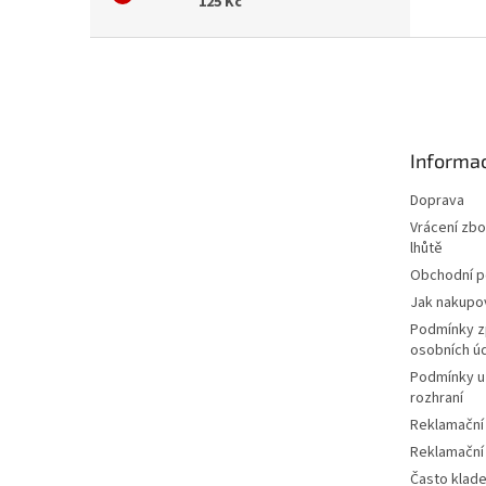
125 Kč
Z
á
p
a
t
Informac
í
Doprava
Vrácení zbo
lhůtě
Obchodní 
Jak nakupo
Podmínky z
osobních ú
Podmínky u
rozhraní
Reklamační
Reklamační
Často klad