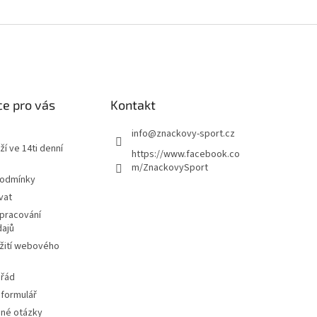
e pro vás
Kontakt
info
@
znackovy-sport.cz
ží ve 14ti denní
https://www.facebook.co
m/ZnackovySport
podmínky
vat
pracování
dajů
žití webového
 řád
 formulář
ené otázky