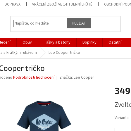
DOPRAVA
VRÁCENÍ ZBOŽÍ VE 14TI DENNÍ LHŮTĚ
OBCHODNÍ POD
HLEDAT
lečení
Obuv
Tašky a batohy
Doplňky
Ostatní
ka s krátkým rukávem
Lee Cooper tričko
Cooper tričko
né
noceno
Podrobnosti hodnocení
Značka:
Lee Cooper
ní
349
u
Měrná
Zvolt
cena:
ek.
Varianta