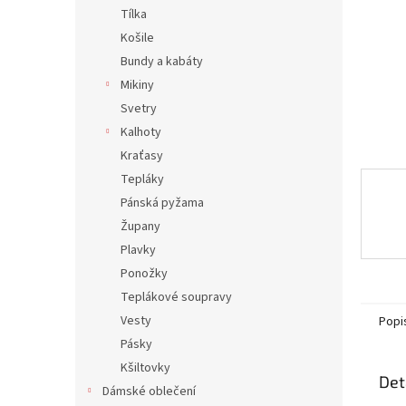
n
Tílka
e
Košile
l
Bundy a kabáty
Mikiny
Svetry
Kalhoty
Kraťasy
Tepláky
Pánská pyžama
Župany
Plavky
Ponožky
Teplákové soupravy
Vesty
Popi
Pásky
Kšiltovky
Det
Dámské oblečení