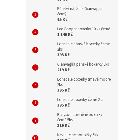
Pánský nátělník Gianvaglia
černý
95 Kč
Lee Cooper boxerky 10 ks černé
1 149 Kč
Lonsdale pánské boxerky černé
2ks
395 Kč
Gianvaglia pánské boxerky 5ks
219 Kč
Lonsdale boxerky tmavě modré
2ks
395 Kč
Lonsdale boxerky černé 2ks
395 Kč
Benyson bavlněné boxerky
černé 5ks
319 Kč
Neviditelné ponožky 5ks