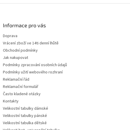
Z
á
p
a
Informace pro vás
t
Doprava
í
Vrácení zboží ve 14ti denní lhůtě
Obchodní podmínky
Jak nakupovat
Podmínky zpracování osobních údajů
Podmínky užití webového rozhraní
Reklamační řád
Reklamační formulář
Často kladené otázky
Kontakty
Velikostní tabulky dámské
Velikostní tabulky pánské
Velikostní tabulka dětské