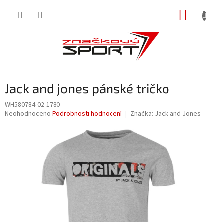
Přejít
NÁKUP
na
obsah
KOŠÍK
Jack and jones pánské tričko
WH580784-02-1780
Průměrné
Neohodnoceno
Podrobnosti hodnocení
Značka:
Jack and Jones
hodnocení
produktu
je
0,0
z
5
hvězdiček.