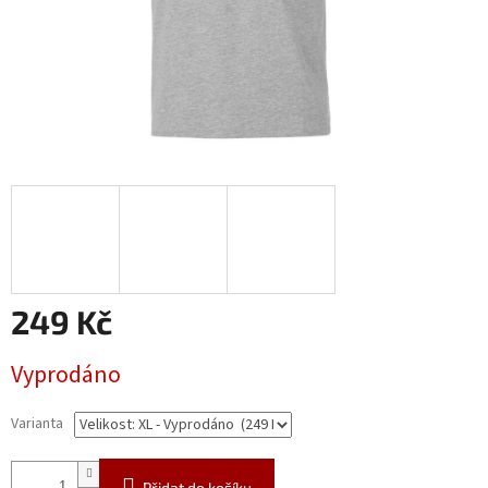
249 Kč
Měrná
Vyprodáno
cena:
Varianta
Přidat do košíku