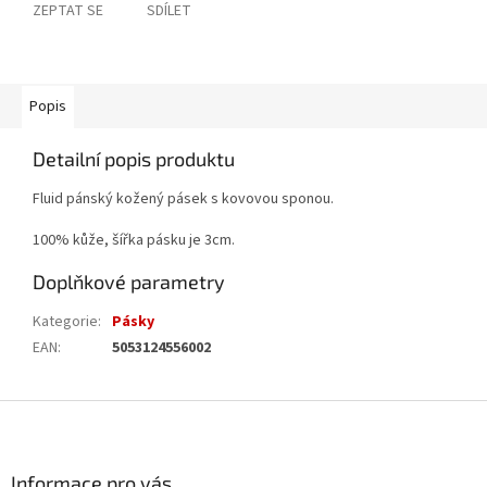
ZEPTAT SE
SDÍLET
Popis
Detailní popis produktu
Fluid pánský kožený pásek s kovovou sponou.
100% kůže, šířka pásku je 3cm.
Doplňkové parametry
Kategorie
:
Pásky
EAN
:
5053124556002
Z
á
p
a
Informace pro vás