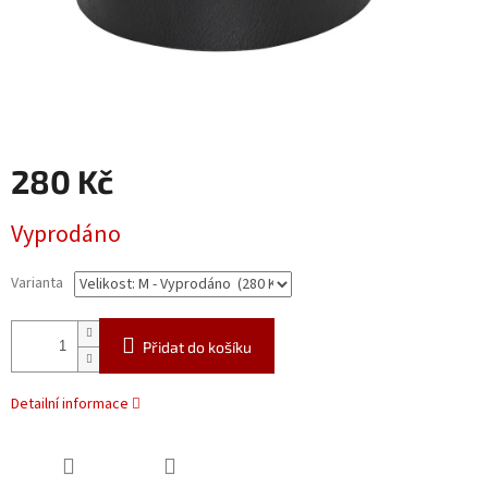
280 Kč
Měrná
Vyprodáno
cena:
Varianta
Přidat do košíku
Detailní informace