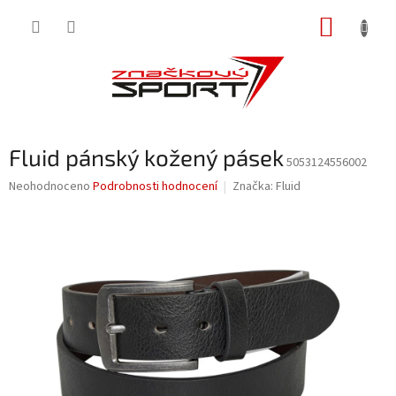
Přejít
NÁKUP
na
obsah
KOŠÍK
Fluid pánský kožený pásek
5053124556002
Průměrné
Neohodnoceno
Podrobnosti hodnocení
Značka:
Fluid
hodnocení
produktu
je
0,0
z
5
hvězdiček.