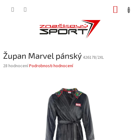
Přejít
NÁKUP
na
obsah
KOŠÍK
Župan Marvel pánský
426178/2XL
Průměrné
28 hodnocení
Podrobnosti hodnocení
hodnocení
produktu
je
3,8
z
5
hvězdiček.