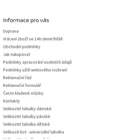
á
p
a
Informace pro vás
t
Doprava
í
Vrácení zboží ve 14ti denní lhůtě
Obchodní podmínky
Jak nakupovat
Podmínky zpracování osobních údajů
Podmínky užití webového rozhraní
Reklamační řád
Reklamační formulář
Často kladené otázky
Kontakty
Velikostní tabulky dámské
Velikostní tabulky pánské
Velikostní tabulka dětské
Velikosti bot - univerzální tabulka