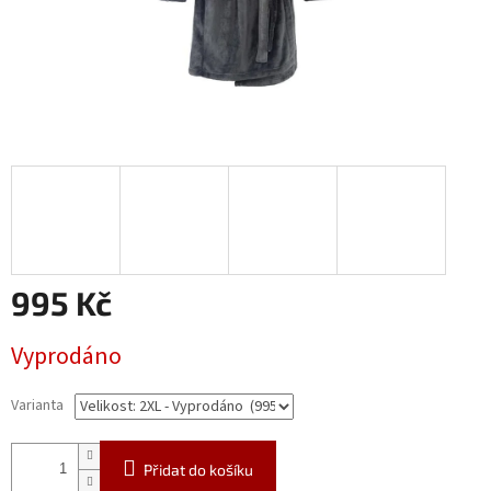
995 Kč
Měrná
Vyprodáno
cena:
Varianta
Přidat do košíku