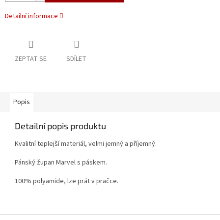
Detailní informace
ZEPTAT SE
SDÍLET
Popis
Detailní popis produktu
Kvalitní teplejší materiál, velmi jemný a příjemný.
Pánský župan Marvel s páskem.
100% polyamide, lze prát v pračce.
Z