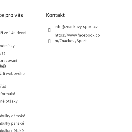
e pro vás
Kontakt
info
@
znackovy-sport.cz
ží ve 14ti denní
https://www.facebook.co
m/ZnackovySport
podmínky
vat
pracování
dajů
žití webového
 řád
 formulář
ené otázky
tabulky dámské
tabulky pánské
tabulka dětské