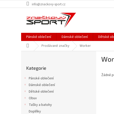
Přejít
info@znackovy-sport.cz
na
obsah
Pánské oblečení
Dámské oblečení
Dětské ob
Domů
Prodávané značky
Worker
P
Wor
o
Přeskočit
s
Kategorie
kategorie
t
Žádné p
r
Pánské oblečení
a
Dámské oblečení
n
Dětské oblečení
n
í
Obuv
p
Tašky a batohy
a
Doplňky