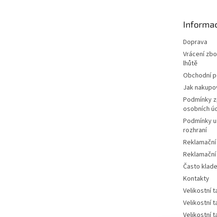
a
t
Informac
í
Doprava
Vrácení zbo
lhůtě
Obchodní 
Jak nakupo
Podmínky z
osobních ú
Podmínky u
rozhraní
Reklamační
Reklamační
Často klad
Kontakty
Velikostní 
Velikostní 
Velikostní 