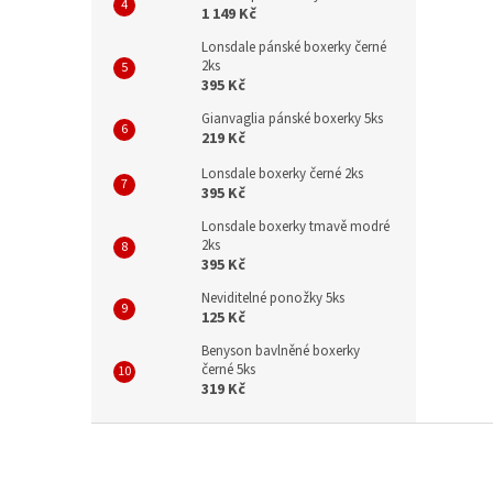
1 149 Kč
Lonsdale pánské boxerky černé
2ks
395 Kč
Gianvaglia pánské boxerky 5ks
219 Kč
Lonsdale boxerky černé 2ks
395 Kč
Lonsdale boxerky tmavě modré
2ks
395 Kč
Neviditelné ponožky 5ks
125 Kč
Benyson bavlněné boxerky
černé 5ks
319 Kč
Z
á
p