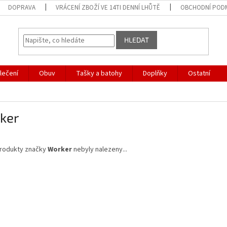
DOPRAVA
VRÁCENÍ ZBOŽÍ VE 14TI DENNÍ LHŮTĚ
OBCHODNÍ POD
HLEDAT
lečení
Obuv
Tašky a batohy
Doplňky
Ostatní
ker
rodukty značky
Worker
nebyly nalezeny...