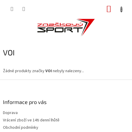
Přejít
NÁKUP
na
obsah
KOŠÍK
VOI
Žádné produkty značky
VOI
nebyly nalezeny...
Z
á
p
a
Informace pro vás
t
Doprava
í
Vrácení zboží ve 14ti denní lhůtě
Obchodní podmínky