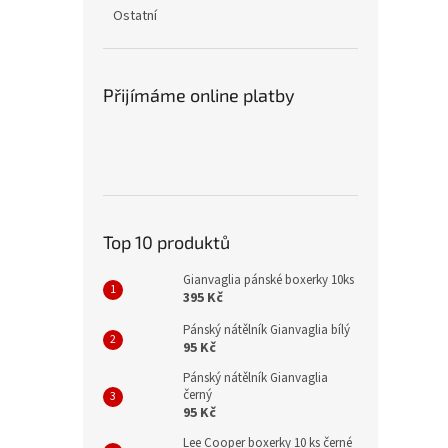
n
Ostatní
e
l
Přijímáme online platby
Top 10 produktů
Gianvaglia pánské boxerky 10ks
395 Kč
Pánský nátělník Gianvaglia bílý
95 Kč
Pánský nátělník Gianvaglia
černý
95 Kč
Lee Cooper boxerky 10 ks černé