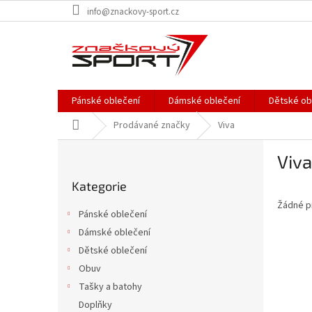
Přejít
info@znackovy-sport.cz
na
obsah
Pánské oblečení
Dámské oblečení
Dětské ob
Domů
Prodávané značky
Viva
P
Viva
o
Přeskočit
s
Kategorie
kategorie
t
Žádné p
r
Pánské oblečení
a
Dámské oblečení
n
Dětské oblečení
n
í
Obuv
p
Tašky a batohy
a
Doplňky