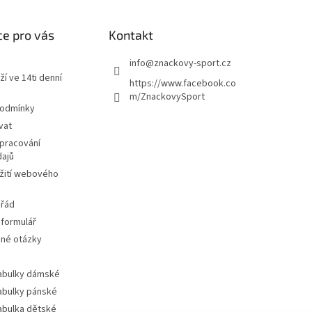
e pro vás
Kontakt
info
@
znackovy-sport.cz
ží ve 14ti denní
https://www.facebook.co
m/ZnackovySport
podmínky
vat
pracování
dajů
žití webového
 řád
 formulář
ené otázky
tabulky dámské
tabulky pánské
tabulka dětské