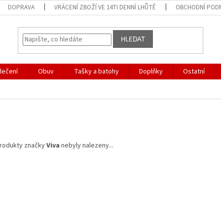
DOPRAVA
VRÁCENÍ ZBOŽÍ VE 14TI DENNÍ LHŮTĚ
OBCHODNÍ POD
HLEDAT
lečení
Obuv
Tašky a batohy
Doplňky
Ostatní
rodukty značky
Viva
nebyly nalezeny...