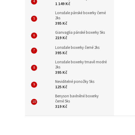
1 149 Kč
Lonsdale pánské boxerky černé
2ks
395 Kč
Gianvaglia pánské boxerky 5ks
219 Kč
Lonsdale boxerky černé 2ks
395 Kč
Lonsdale boxerky tmavě modré
2ks
395 Kč
Neviditelné ponožky 5ks
125 Kč
Benyson bavlněné boxerky
černé 5ks
319 Kč
Z
á
p