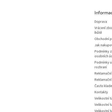
a
t
Informac
í
Doprava
Vrácení zbo
lhůtě
Obchodní 
Jak nakupo
Podmínky z
osobních ú
Podmínky u
rozhraní
Reklamační
Reklamační
Často klad
Kontakty
Velikostní 
Velikostní 
Velikostní 