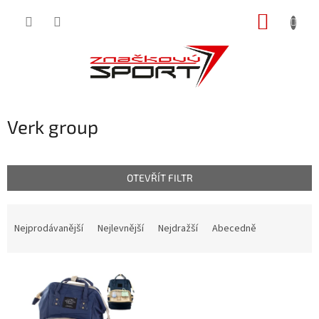
Přejít
NÁKUP
na
obsah
KOŠÍK
Verk group
OTEVŘÍT FILTR
Ř
a
Nejprodávanější
Nejlevnější
Nejdražší
Abecedně
z
e
V
n
ý
í
p
p