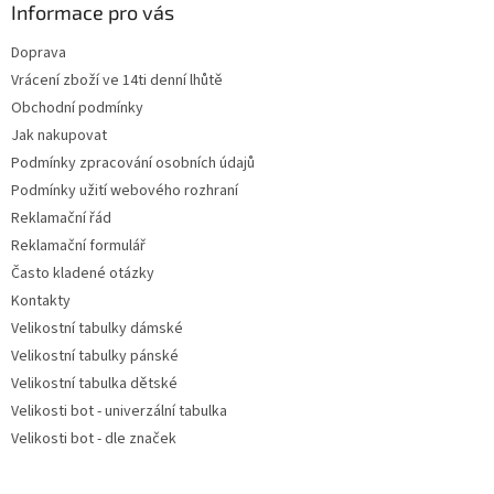
a
Informace pro vás
c
t
í
Doprava
í
p
Vrácení zboží ve 14ti denní lhůtě
r
v
Obchodní podmínky
k
Jak nakupovat
y
Podmínky zpracování osobních údajů
v
ý
Podmínky užití webového rozhraní
p
Reklamační řád
i
Reklamační formulář
s
u
Často kladené otázky
Kontakty
Velikostní tabulky dámské
Velikostní tabulky pánské
Velikostní tabulka dětské
Velikosti bot - univerzální tabulka
Velikosti bot - dle značek