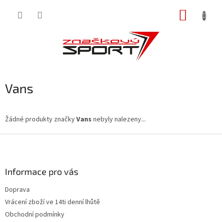
Přejít
NÁKUP
na
obsah
KOŠÍK
Vans
Žádné produkty značky
Vans
nebyly nalezeny...
Z
á
p
a
Informace pro vás
t
Doprava
í
Vrácení zboží ve 14ti denní lhůtě
Obchodní podmínky