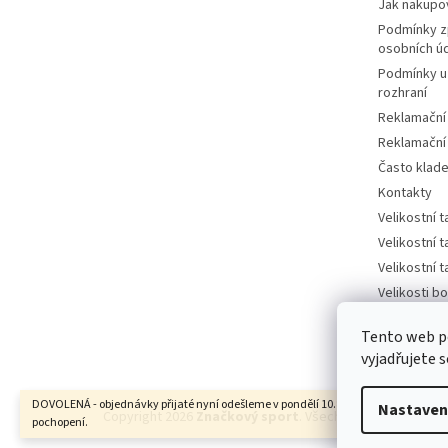
Jak nakupo
Podmínky z
osobních ú
Podmínky u
rozhraní
Reklamační
Reklamační
Často klad
Kontakty
Velikostní 
Velikostní 
Velikostní 
Velikosti bo
tabulka
Tento web p
Velikosti bo
vyjadřujete s
DOVOLENÁ - objednávky přijaté nyní odešleme v pondělí 10.8. Děkujeme za
Nastaven
Copyright 2026
Značkový sport
. Všechna práva vyhrazen
pochopení.