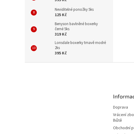
Neviditelné ponožky 5ks
125 Kč
Benyson bavlněné boxerky
černé 5ks
319 Kč
Lonsdale boxerky tmavě modré
2ks
395 Kč
Z
á
p
a
t
Informac
í
Doprava
Vrácení zbo
lhůtě
Obchodní 