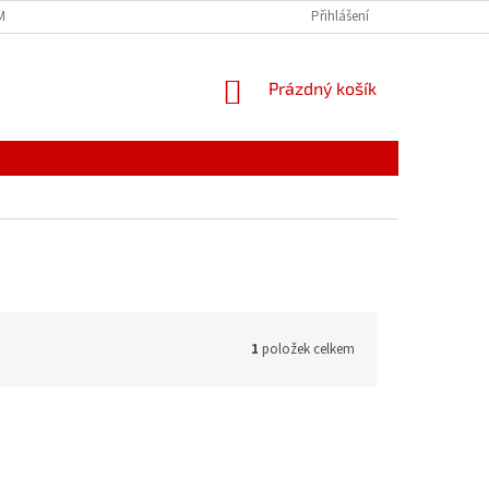
MÍNKY
JAK NAKUPOVAT
PODMÍNKY ZPRACOVÁNÍ OSOBNÍCH ÚDAJŮ
Přihlášení
NÁKUPNÍ
Prázdný košík
KOŠÍK
1
položek celkem