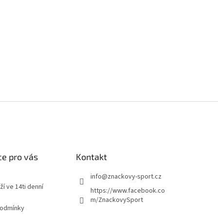
e pro vás
Kontakt
info
@
znackovy-sport.cz
ží ve 14ti denní
https://www.facebook.co
m/ZnackovySport
podmínky