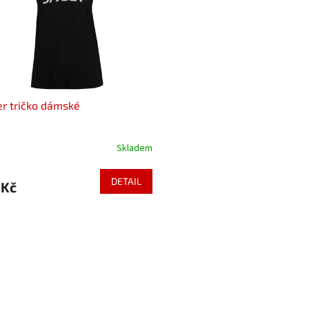
r tričko dámské
Skladem
DETAIL
 Kč
O
v
l
á
d