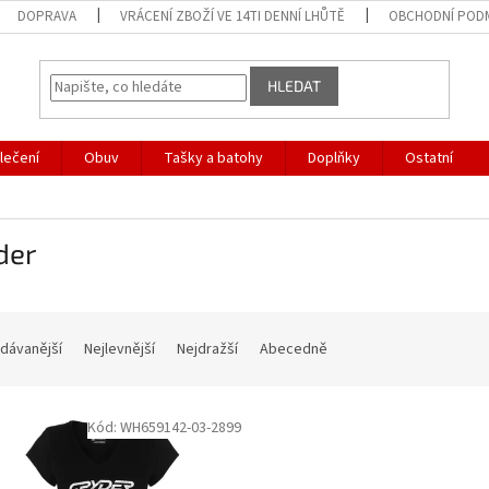
DOPRAVA
VRÁCENÍ ZBOŽÍ VE 14TI DENNÍ LHŮTĚ
OBCHODNÍ POD
HLEDAT
lečení
Obuv
Tašky a batohy
Doplňky
Ostatní
der
dávanější
Nejlevnější
Nejdražší
Abecedně
Kód:
WH659142-03-2899