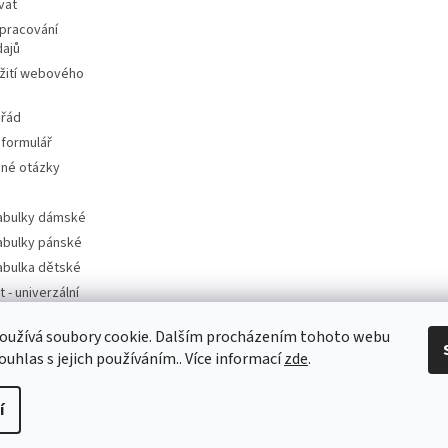
vat
pracování
dajů
žití webového
 řád
 formulář
ené otázky
tabulky dámské
tabulky pánské
tabulka dětské
t - univerzální
oužívá soubory cookie. Dalším procházením tohoto webu
t - dle značek
ouhlas s jejich používáním.. Více informací
zde
.
í
a.