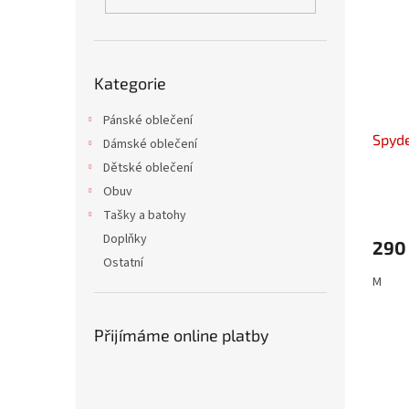
i
r
n
s
o
e
p
d
l
r
u
Přeskočit
o
k
Kategorie
kategorie
d
t
u
Pánské oblečení
ů
Spyde
k
Dámské oblečení
t
Dětské oblečení
ů
Obuv
Tašky a batohy
Doplňky
290
Ostatní
M
Přijímáme online platby