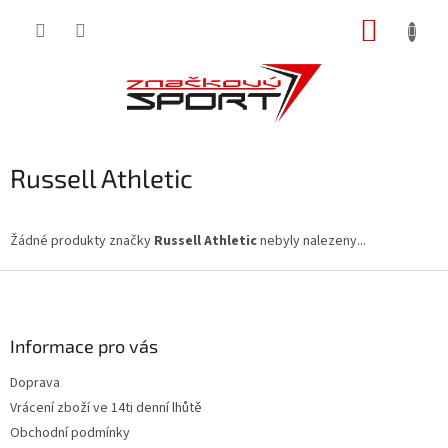
Přejít
NÁKUP
na
obsah
KOŠÍK
Russell Athletic
Žádné produkty značky
Russell Athletic
nebyly nalezeny...
Z
á
p
a
Informace pro vás
t
Doprava
í
Vrácení zboží ve 14ti denní lhůtě
Obchodní podmínky