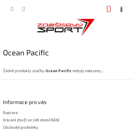
Přejít
NÁKUP
na
obsah
KOŠÍK
Ocean Pacific
Žádné produkty značky
Ocean Pacific
nebyly nalezeny...
Z
á
p
a
Informace pro vás
t
Doprava
í
Vrácení zboží ve 14ti denní lhůtě
Obchodní podmínky